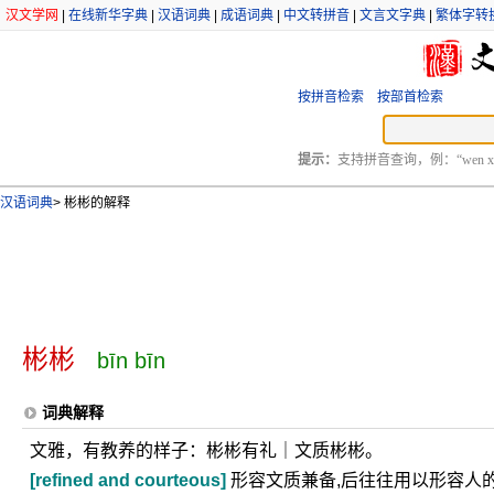
汉文学网
|
在线新华字典
|
汉语词典
|
成语词典
|
中文转拼音
|
文言文字典
|
繁体字转
按拼音检索
按部首检索
提示：
支持拼音查询，例：“wen xu
汉语词典
>
彬彬的解释
彬彬
bīn bīn
词典解释
文雅，有教养的样子：彬彬有礼｜文质彬彬。
[refined and courteous]
形容文质兼备,后往往用以形容人