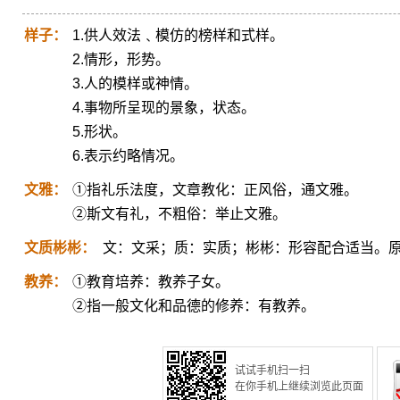
样子：
1.供人效法﹑模仿的榜样和式样。
2.情形，形势。
3.人的模样或神情。
4.事物所呈现的景象，状态。
5.形状。
6.表示约略情况。
文雅：
①指礼乐法度，文章教化：正风俗，通文雅。
②斯文有礼，不粗俗：举止文雅。
文质彬彬：
文：文采；质：实质；彬彬：形容配合适当。
教养：
①教育培养：教养子女。
②指一般文化和品德的修养：有教养。
试试手机扫一扫
在你手机上继续浏览此页面