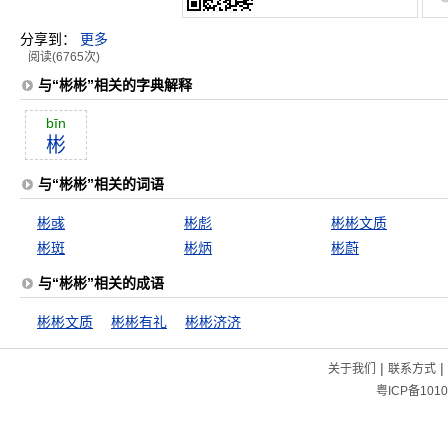
分享到：
更多
阅读(6765次)
与“彬彬”相关的字典解释
bīn
彬
与“彬彬”相关的词语
彬彧
彬彪
彬彬文质
彬斑
彬炳
彬蔚
与“彬彬”相关的成语
彬彬文质
彬彬有礼
彬彬济济
|
|
关于我们
联系方式
粤ICP备1010