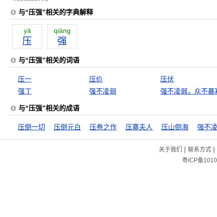
与“压强”相关的字典解释
yā
qiáng
压
强
与“压强”相关的词语
压一
压价
压伏
强丁
强不凌弱
强不凌弱，众不暴
与“压强”相关的成语
压倒一切
压倒元白
压卷之作
压寨夫人
压山倒海
强不
|
|
关于我们
联系方式
粤ICP备1010