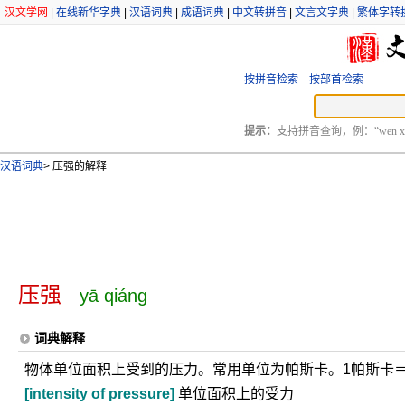
汉文学网
|
在线新华字典
|
汉语词典
|
成语词典
|
中文转拼音
|
文言文字典
|
繁体字转
按拼音检索
按部首检索
提示：
支持拼音查询，例：“wen xu
汉语词典
>
压强的解释
压强
yā qiáng
词典解释
物体单位面积上受到的压力。常用单位为帕斯卡。1帕斯卡＝1
[intensity of pressure]
单位面积上的受力