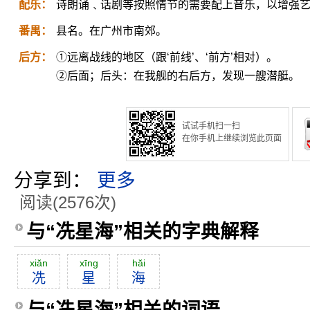
配乐：
诗朗诵﹑话剧等按照情节的需要配上音乐，以增强
番禺：
县名。在广州市南郊。
后方：
①远离战线的地区（跟‘前线’、‘前方’相对）。
②后面；后头：在我舰的右后方，发现一艘潜艇。
试试手机扫一扫
在你手机上继续浏览此页面
分享到：
更多
阅读(2576次)
与“冼星海”相关的字典解释
xiăn
xīng
hăi
冼
星
海
与“冼星海”相关的词语