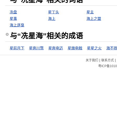
冼盘
星丁头
星主
星事
海上
海上之盟
海上逐臭
与“冼星海”相关的成语
星前月下
星奔川骛
星奔电迈
星旗电戟
星星之火
海不
|
|
关于我们
联系方式
粤ICP备1010