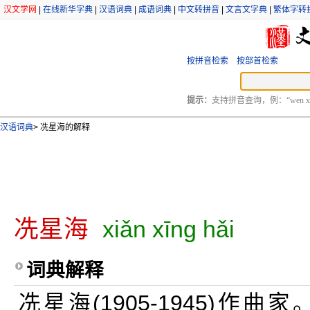
汉文学网
|
在线新华字典
|
汉语词典
|
成语词典
|
中文转拼音
|
文言文字典
|
繁体字转
按拼音检索
按部首检索
提示：
支持拼音查询，例：“wen xu
汉语词典
>
冼星海的解释
冼星海
xiǎn xīng hǎi
词典解释
冼星海(1905-1945)作