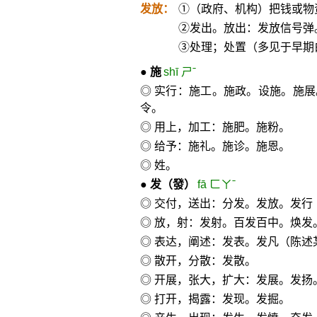
发放：
①（政府、机构）把钱或物
②发出。放出：发放信号弹
③处理；处置（多见于早期
●
施
shī ㄕˉ
◎ 实行：施工。施政。设施。施
令。
◎ 用上，加工：施肥。施粉。
◎ 给予：施礼。施诊。施恩。
◎ 姓。
●
发
（發）
fā ㄈㄚˉ
◎ 交付，送出：分发。发放。发行
◎ 放，射：发射。百发百中。焕发
◎ 表达，阐述：发表。发凡（陈述
◎ 散开，分散：发散。
◎ 开展，张大，扩大：发展。发扬
◎ 打开，揭露：发现。发掘。