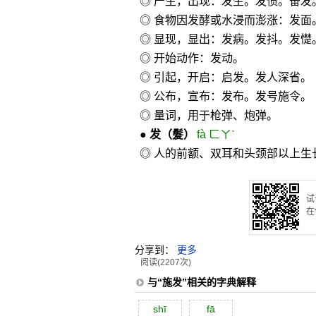
◎ 产生，出现：发生。发愤。奋发
◎ 食物因发酵或水浸而澎涨：发面
◎ 显现，显出：发病。发抖。发憷
◎ 开始动作：发动。
◎ 引起，开启：启发。发人深省。
◎ 公布，宣布：发布。发号施令。
◎ 量词，用于枪弹、炮弹。
●
发
（髮）
fà ㄈㄚˋ
◎ 人的前额、双耳和头颈部以上生
试
在
分享到：
更多
阅读(2207次)
与“施发”相关的字典解释
shī
fā