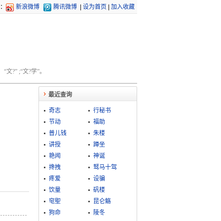
：
新浪微博
腾讯微博
|
设为首页
|
加入收藏
文?” ;“文?学”。
最近查询
奇志
行秘书
节动
福助
普儿钱
朱楼
讲授
蹲坐
艳闻
神诞
搀拽
驽马十驾
疼爱
设骗
饮量
矾楼
窀堲
昆仑觞
狗命
陵冬