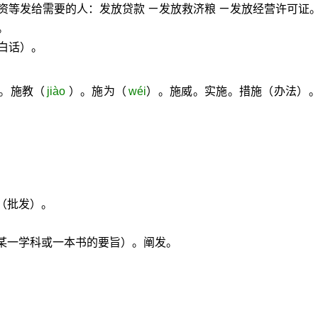
资等发给需要的人：发放贷款 ㄧ发放救济粮 ㄧ发放经营许可证
。
白话）。
展。施教（
jiào
）。施为（
wéi
）。施威。实施。措施（办法）
（批发）。
。
某一学科或一本书的要旨）。阐发。
。