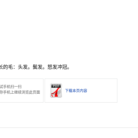
。
。
。
长的毛：头发。鬓发。怒发冲冠。
试手机扫一扫
下载本页内容
你手机上继续浏览此页面