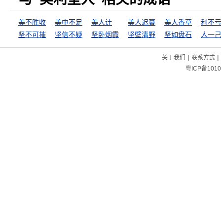
美不胜收
美中不足
美人计
美人迟暮
美人香草
利不
坚不可摧
坚信不疑
坚卧烟霞
坚壁清野
坚如盘石
人一
|
|
关于我们
联系方式
粤ICP备1010