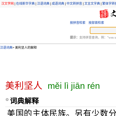
汉文学网
|
在线新华字典
|
汉语词典
|
成语词典
|
中文转拼音
|
文言文字典
|
繁体字转
按拼音检索
按部首检索
提示：
支持拼音查询，例：“wen xu
汉语词典
>
美利坚人的解释
美利坚人
měi lì jiān rén
词典解释
美国的主体民族。另有少数