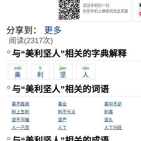
试试手机扫一扫
在你手机上继续浏览此页面
分享到：
更多
阅读(2317次)
与“美利坚人”相关的字典解释
mĕi
lì
jiān
rén
美
利
坚
人
与“美利坚人”相关的词语
美不胜收
美业
美中不足
利上生利
利不亏义
利事
坚不可摧
坚严
坚久
人一己百
人丁
人丁兴旺
与“美利坚人”相关的成语