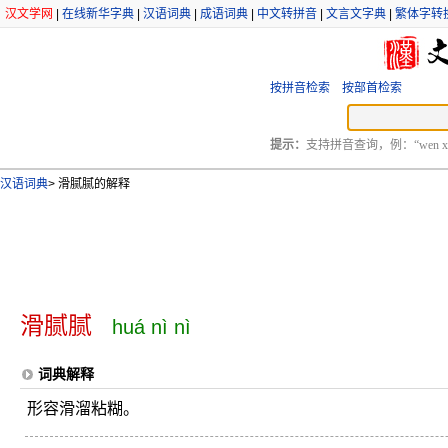
汉文学网
|
在线新华字典
|
汉语词典
|
成语词典
|
中文转拼音
|
文言文字典
|
繁体字转
按拼音检索
按部首检索
提示：
支持拼音查询，例：“wen xu
汉语词典
>
滑腻腻的解释
滑腻腻
huá nì nì
词典解释
形容滑溜粘糊。