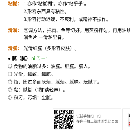
粘糊：
1.亦作“粘糊糊”。亦作“粘乎乎”。
2.形容东西具有粘性。
3.形容行动迟缓，不爽利，或精神不振作。
滑溜：
烹调方法，把肉、鱼等切好，用芡粉拌匀，再用油
溜鱼片 ㄧ滑溜里脊。
滑腻：
光滑细腻（多形容皮肤）。
●
腻
（膩）
nì ㄋㄧˋ
◎ 食物的油脂过多：油腻。肥腻。腻人。
◎ 光滑，细致：细腻。
◎ 烦，因过多而厌烦：腻烦。腻味。玩腻了。
◎ 黏：腻糊（“糊”读轻声）。
◎ 积污，污垢：尘腻。
试试手机扫一扫
在你手机上继续浏览此页面