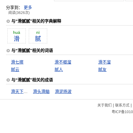
分享到：
更多
阅读(3626次)
与“滑腻腻”相关的字典解释
huá
nì
滑
腻
与“滑腻腻”相关的词语
滑七擦
滑不唧溜
滑不溜
腻云
腻人
腻友
与“滑腻腻”相关的成语
滑天下之大稽
滑头滑脑
滑泥扬波
|
|
关于我们
联系方式
粤ICP备1010