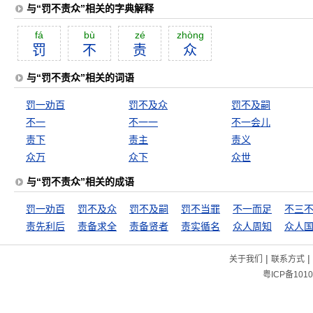
与“罚不责众”相关的字典解释
fá
bù
zé
zhòng
罚
不
责
众
与“罚不责众”相关的词语
罚一劝百
罚不及众
罚不及嗣
不一
不一一
不一会儿
责下
责主
责义
众万
众下
众世
与“罚不责众”相关的成语
罚一劝百
罚不及众
罚不及嗣
罚不当罪
不一而足
不三
责先利后
责备求全
责备贤者
责实循名
众人周知
众人
|
|
关于我们
联系方式
粤ICP备1010