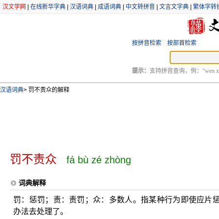
汉文学网
|
在线新华字典
|
汉语词典
|
成语词典
|
中文转拼音
|
文言文字典
|
繁体字转
按拼音检索
按部首检索
提示：
支持拼音查询，例：“wen xu
汉语词典
>
罚不责众的解释
罚不责众
fá bù zé zhòng
词典解释
罚：惩罚；责：责罚；众：多数人。指某种行为即使应片
办法去处理了。