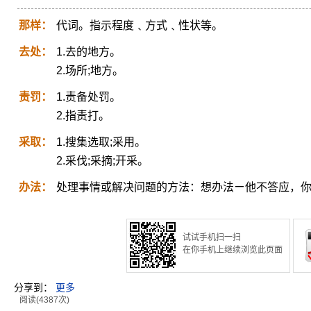
那样：
代词。指示程度﹑方式﹑性状等。
去处：
1.去的地方。
2.场所;地方。
责罚：
1.责备处罚。
2.指责打。
采取：
1.搜集选取;采用。
2.采伐;采摘;开采。
办法：
处理事情或解决问题的方法：想办法ㄧ他不答应，
试试手机扫一扫
在你手机上继续浏览此页面
分享到：
更多
阅读(4387次)