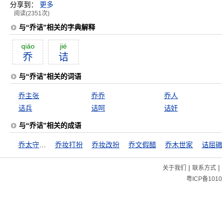
分享到：
更多
阅读(2351次)
与“乔诘”相关的字典解释
qiáo
jié
乔
诘
与“乔诘”相关的词语
乔主张
乔乔
乔人
诘兵
诘呵
诘奸
与“乔诘”相关的成语
乔太守乱点鸳鸯谱
乔妆打扮
乔妆改扮
乔文假醋
乔木世家
诘屈
|
|
关于我们
联系方式
粤ICP备1010