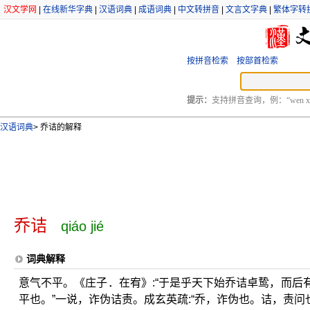
汉文学网
|
在线新华字典
|
汉语词典
|
成语词典
|
中文转拼音
|
文言文字典
|
繁体字转
按拼音检索
按部首检索
提示：
支持拼音查询，例：“wen xu
汉语词典
>
乔诘的解释
乔诘
qiáo jié
词典解释
意气不平。《庄子．在宥》:“于是乎天下始乔诘卓鸷，而后有
平也。”一说，诈伪诘责。成玄英疏:“乔，诈伪也。诘，责问