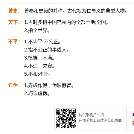
曾史：
曾参和史鳅的并称。古代视为仁与义的典型人物。
天下：
1.古时多指中国范围内的全部土地;全国。
2.指全世界。
不平：
1.不均平;不公正。
2.指不公正的事或人。
3.愤慨，不满。
4.不适，欠安。
5.不和;不睦。
诈伪：
1.弄虚作假﹐伪装假冒。
2.巧诈虚伪。
试试手机扫一扫
在你手机上继续浏览此页面