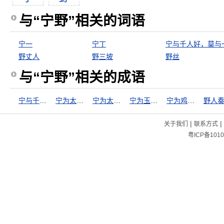
与“宁野”相关的词语
宁一
宁丁
野丈人
野三坡
野丝
与“宁野”相关的成语
宁与千人好，莫与一人敌
宁为太平犬，莫作离乱人
宁为太平狗，莫作离乱人
宁为玉碎，不为瓦全
宁为鸡口，不为牛后
野人
|
|
关于我们
联系方式
粤ICP备1010