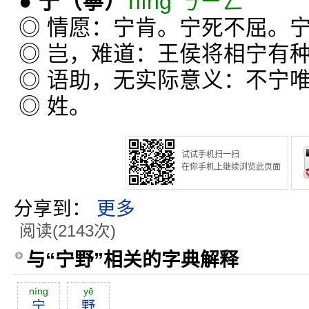
●
宁
（寧）
nìng ㄋㄧㄥˋ
◎ 情愿：宁肯。宁死不屈。
◎ 岂，难道：王侯将相宁有
◎ 语助，无实际意义：不宁
◎ 姓。
试试手机扫一扫
在你手机上继续浏览此页面
分享到：
更多
阅读(2143次)
与“宁野”相关的字典解释
níng
yĕ
宁
野