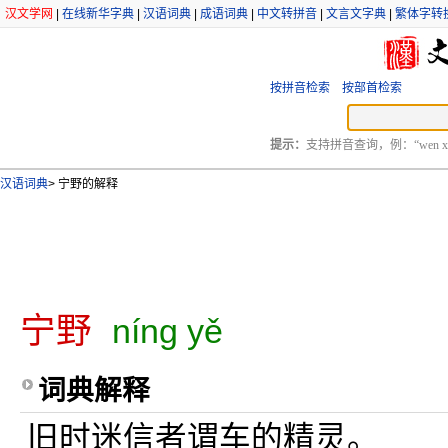
汉文学网
|
在线新华字典
|
汉语词典
|
成语词典
|
中文转拼音
|
文言文字典
|
繁体字转
按拼音检索
按部首检索
提示：
支持拼音查询，例：“wen xu
汉语词典
>
宁野的解释
宁野
níng yě
词典解释
旧时迷信者谓车的精灵。