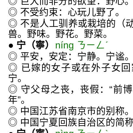
◎ 巨大而非分的欲望：野心
◎ 不受约束：心玩儿野了。
◎ 不是人工驯养或栽培的（
兽。野味。野花。野菜。
●
宁
（寧）
níng ㄋㄧㄥˊ
◎ 平安，安定：宁静。宁谧
◎ 已嫁的女子或在外子女
宁。
◎ 守父母之丧，丧假：“前
年”。
◎ 中国江苏省南京市的别称
◎ 中国宁夏回族自治区的简