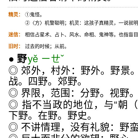
精灵：
①鬼怪。
②〈方〉机警聪明；机灵：这孩子真精灵，一说就
迷信：
相信占星术、占卜、风水、命相、鬼神等。也指盲
旧时：
过去的时候；从前。
●
野
yě ㄧㄝˇ
◎ 郊外，村外：野外。野景
战。四野。郊野。
◎ 界限，范围：分野。视野
◎ 指不当政的地位，与“朝
下野。在野。野史。
◎ 不讲情理，没有礼貌：野