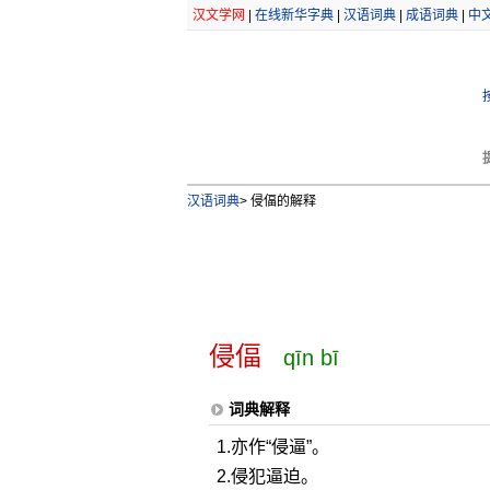
汉文学网
|
在线新华字典
|
汉语词典
|
成语词典
|
中
汉语词典
>
侵偪的解释
侵偪
qīn bī
词典解释
1.亦作“侵逼”。
2.侵犯逼迫。