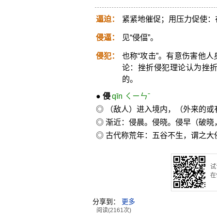
逼迫：
紧紧地催促；用压力促使：
侵逼：
见“侵偪”。
侵犯：
也称“攻击”。有意伤害他
论：挫折侵犯理论认为挫
的。
●
侵
qīn ㄑㄧㄣˉ
◎ （敌人）进入境内，（外来的
◎ 渐近：侵晨。侵晓。侵早（破晓
◎ 古代称荒年：五谷不生，谓之大
试
在
分享到：
更多
阅读(2161次)