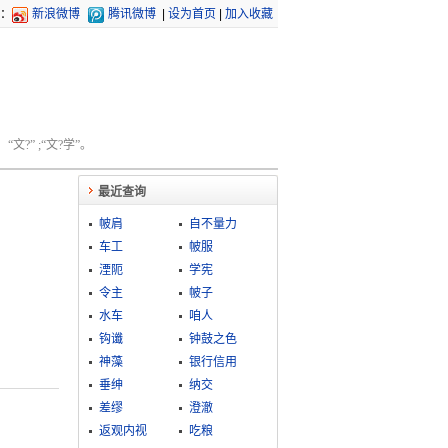
：
新浪微博
腾讯微博
|
设为首页
|
加入收藏
文?” ;“文?学”。
最近查询
帔肩
自不量力
车工
帔服
湮阨
学宪
令主
帔子
水车
咱人
钩谶
钟鼓之色
神藻
银行信用
垂绅
纳交
差缪
澄澈
返观内视
吃粮