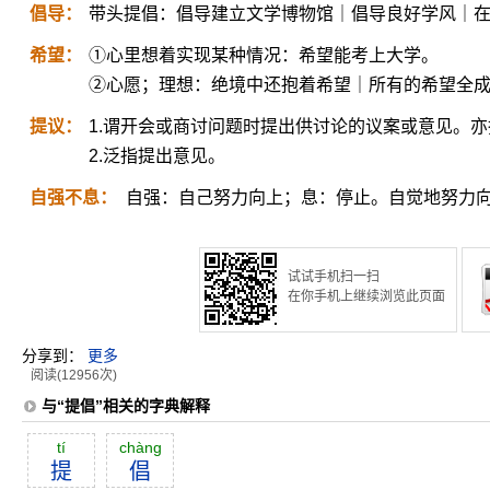
倡导：
带头提倡：倡导建立文学博物馆｜倡导良好学风｜
希望：
①心里想着实现某种情况：希望能考上大学。
②心愿；理想：绝境中还抱着希望｜所有的希望全
提议：
1.谓开会或商讨问题时提出供讨论的议案或意见。
2.泛指提出意见。
自强不息：
自强：自己努力向上；息：停止。自觉地努力
试试手机扫一扫
在你手机上继续浏览此页面
分享到：
更多
阅读(12956次)
与“提倡”相关的字典解释
tí
chàng
提
倡