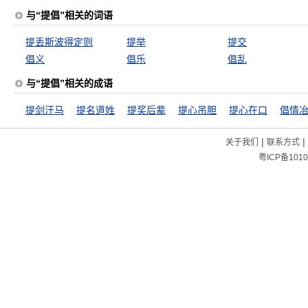
与“提倡”相关的词语
提丢斯波得定则
提举
提交
倡义
倡乐
倡乱
与“提倡”相关的成语
提剑汗马
提名道姓
提奖后辈
提心吊胆
提心在口
倡情
|
|
关于我们
联系方式
粤ICP备1010