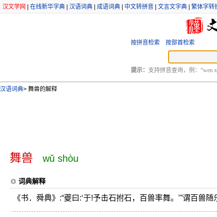
汉文学网
|
在线新华字典
|
汉语词典
|
成语词典
|
中文转拼音
|
文言文字典
|
繁体字转
按拼音检索
按部首检索
提示：
支持拼音查询，例：“wen xu
汉语词典
>
舞兽的解释
舞兽
wǔ shòu
词典解释
《书．舜典》:“夔曰:‘于!予击石拊石，百兽率舞。’”谓百