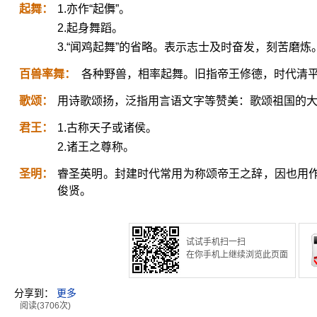
起舞：
1.亦作“起儛”。
2.起身舞蹈。
3.“闻鸡起舞”的省略。表示志士及时奋发，刻苦磨
百兽率舞：
各种野兽，相率起舞。旧指帝王修德，时代清
歌颂：
用诗歌颂扬，泛指用言语文字等赞美：歌颂祖国的
君王：
1.古称天子或诸侯。
2.诸王之尊称。
圣明：
睿圣英明。封建时代常用为称颂帝王之辞，因也用
俊贤。
试试手机扫一扫
在你手机上继续浏览此页面
分享到：
更多
阅读(3706次)