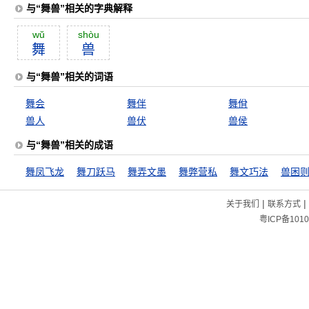
与“舞兽”相关的字典解释
wŭ
shòu
舞
兽
与“舞兽”相关的词语
舞会
舞伴
舞佾
兽人
兽伏
兽侯
与“舞兽”相关的成语
舞凤飞龙
舞刀跃马
舞弄文墨
舞弊营私
舞文巧法
兽困
|
|
关于我们
联系方式
粤ICP备1010