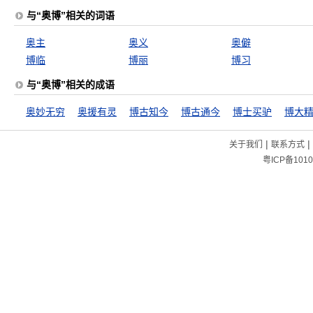
与“奥博”相关的词语
奥主
奥义
奥僻
博临
博丽
博习
与“奥博”相关的成语
奥妙无穷
奥援有灵
博古知今
博古通今
博士买驴
博大
|
|
关于我们
联系方式
粤ICP备1010