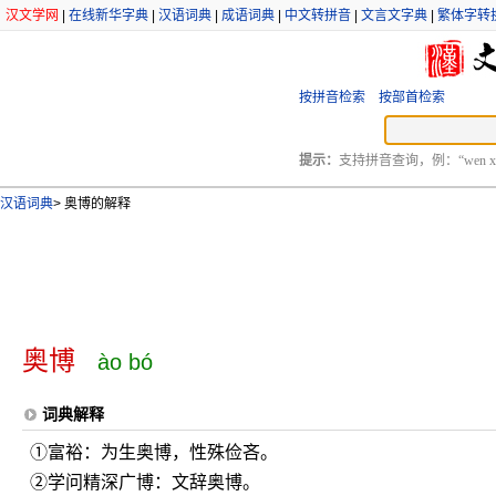
汉文学网
|
在线新华字典
|
汉语词典
|
成语词典
|
中文转拼音
|
文言文字典
|
繁体字转
按拼音检索
按部首检索
提示：
支持拼音查询，例：“wen xu
汉语词典
>
奥博的解释
奥博
ào bó
词典解释
①富裕：为生奥博，性殊俭吝。
②学问精深广博：文辞奥博。