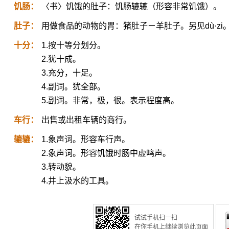
饥肠：
〈书〉饥饿的肚子：饥肠辘辘（形容非常饥饿）。
肚子：
用做食品的动物的胃：猪肚子ㄧ羊肚子。另见dù·zi
十分：
1.按十等分划分。
2.犹十成。
3.充分，十足。
4.副词。犹全部。
5.副词。非常，极，很。表示程度高。
车行：
出售或出租车辆的商行。
辘辘：
1.象声词。形容车行声。
2.象声词。形容饥饿时肠中虚鸣声。
3.转动貌。
4.井上汲水的工具。
试试手机扫一扫
在你手机上继续浏览此页面