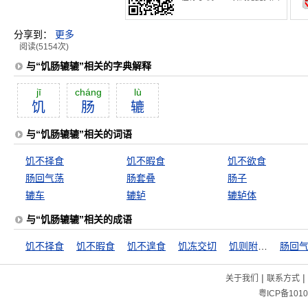
分享到：
更多
阅读(5154次)
与“饥肠辘辘”相关的字典解释
jī
cháng
lù
饥
肠
辘
与“饥肠辘辘”相关的词语
饥不择食
饥不暇食
饥不欲食
肠回气荡
肠套叠
肠子
辘车
辘轳
辘轳体
与“饥肠辘辘”相关的成语
饥不择食
饥不暇食
饥不遑食
饥冻交切
饥则附人，饱便高扬
肠回
|
|
关于我们
联系方式
粤ICP备1010