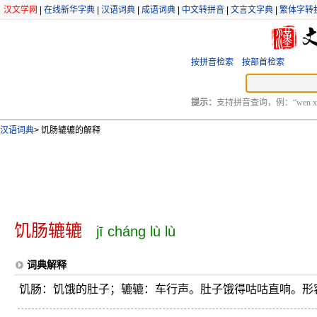
汉文学网
|
在线新华字典
|
汉语词典
|
成语词典
|
中文转拼音
|
文言文字典
|
繁体字转
按拼音检索
按部首检索
提示：
支持拼音查询，例：“wen xu
汉语词典
>
饥肠辘辘的解释
饥肠辘辘
jī cháng lù lù
词典解释
饥肠：饥饿的肚子；辘辘：车行声。肚子饿得咕咕直响。形