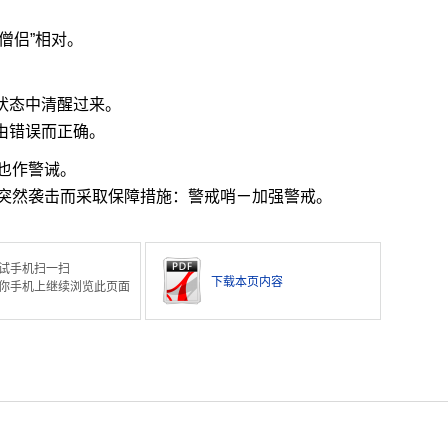
僧侣”相对。
状态中清醒过来。
由错误而正确。
也作警诫。
突然袭击而采取保障措施：警戒哨ㄧ加强警戒。
试手机扫一扫
下载本页内容
你手机上继续浏览此页面