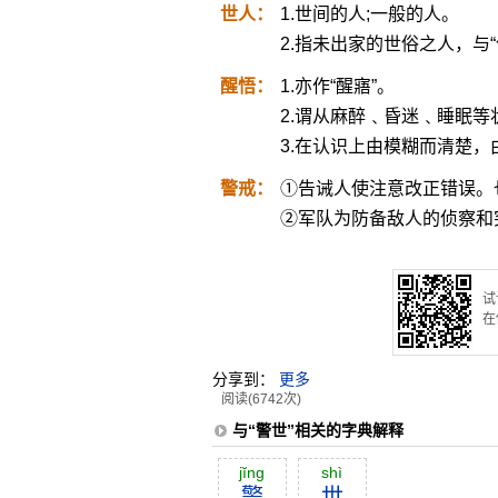
世人：
1.世间的人;一般的人。
2.指未出家的世俗之人，与“
醒悟：
1.亦作“醒寤”。
2.谓从麻醉﹑昏迷﹑睡眠等
3.在认识上由模糊而清楚，
警戒：
①告诫人使注意改正错误。
②军队为防备敌人的侦察和
试
在
分享到：
更多
阅读(6742次)
与“警世”相关的字典解释
jĭng
shì
警
世