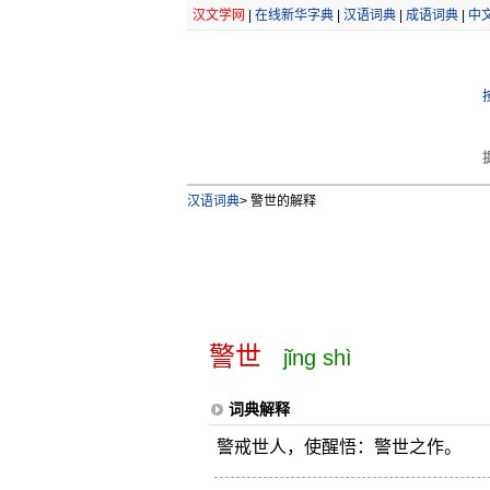
汉文学网
|
在线新华字典
|
汉语词典
|
成语词典
|
中
汉语词典
>
警世的解释
警世
jǐng shì
词典解释
警戒世人，使醒悟：警世之作。