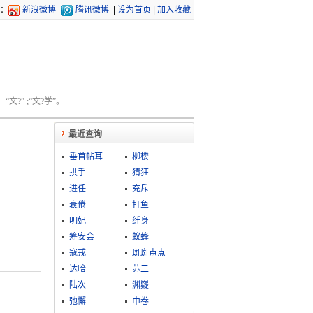
：
新浪微博
腾讯微博
|
设为首页
|
加入收藏
文?” ;“文?学”。
最近查询
垂首帖耳
柳楼
拱手
猜狂
进任
充斥
衰倦
打鱼
明妃
纤身
筹安会
蚁蜂
寇戎
斑斑点点
达哈
苏二
陆次
渊嶷
弛懈
巾卷