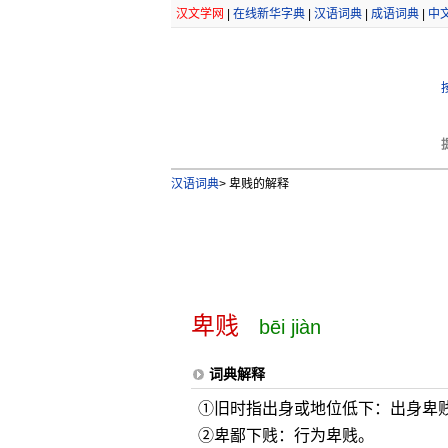
汉文学网
|
在线新华字典
|
汉语词典
|
成语词典
|
中
汉语词典
>
卑贱的解释
卑贱
bēi jiàn
词典解释
①旧时指出身或地位低下：出身卑
②卑鄙下贱：行为卑贱。