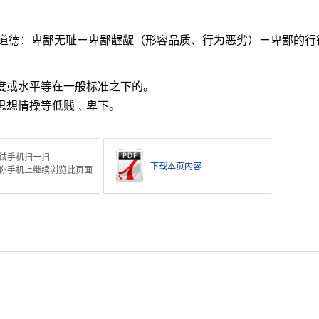
道德：卑鄙无耻ㄧ卑鄙龌龊（形容品质、行为恶劣）ㄧ卑鄙的行
程度或水平等在一般标准之下的。
或思想情操等低贱﹑卑下。
试手机扫一扫
下载本页内容
你手机上继续浏览此页面