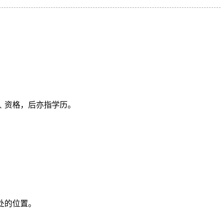
。
分﹑资格，后亦指学历。
处的位置。