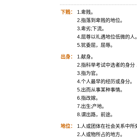
下贱：
1.卑贱。
2.指落到卑贱的地位。
3.卑劣;下流。
4.屈尊以礼遇地位低微的人
5.犹委屈，屈辱。
出身：
1.献身。
2.指科举考试中选者的身
3.指为官。
4.个人最早的经历或身分。
5.出而从事某种事情。
6.指改嫁。
7.出生;产地。
8.谓出路，前途。
地位：
1.人或团体在社会关系中所
2.人或物所占的地方。