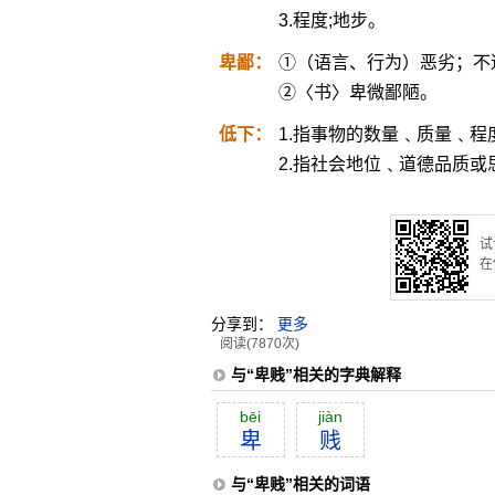
3.程度;地步。
卑鄙：
①（语言、行为）恶劣；不
②〈书〉卑微鄙陋。
低下：
1.指事物的数量﹑质量﹑
2.指社会地位﹑道德品质
试
在
分享到：
更多
阅读(7870次)
与“卑贱”相关的字典解释
bēi
jiàn
卑
贱
与“卑贱”相关的词语