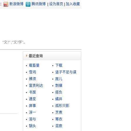
：
新浪微博
腾讯微博
|
设为首页
|
加入收藏
文?” ;“文?学”。
最近查询
载畜量
下载
雪鸿
竖子不足与谋
拂须
厖儿
富贵利达
剽攘
书案
搭负
遇变
繘井
屏事
孤形只影
淳一
烹煮
溶与
骞衣
锅头
混亵