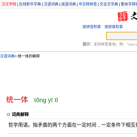
汉文学网
|
在线新华字典
|
汉语词典
|
成语词典
|
中文转拼音
|
文言文字典
|
繁体字转
按拼音检索
按部首检索
提示：
支持拼音查询，例：“wen xu
汉语词典
>
统一体的解释
统一体
tǒng yī tǐ
词典解释
哲学用语。指矛盾的两个方面在一定时间﹑一定条件下相互