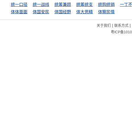
统一口径
统一战线
统筹兼顾
统筹统支
统购统销
一丁
体体面面
体国安民
体国经野
体大思精
体察民情
|
|
关于我们
联系方式
粤ICP备1010