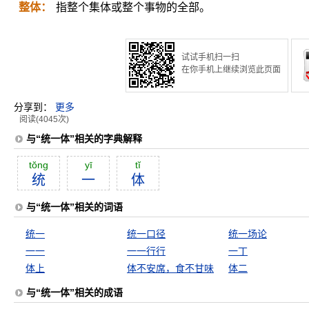
整体：
指整个集体或整个事物的全部。
试试手机扫一扫
在你手机上继续浏览此页面
分享到：
更多
阅读(4045次)
与“统一体”相关的字典解释
tŏng
yī
tĭ
统
一
体
与“统一体”相关的词语
统一
统一口径
统一场论
一一
一一行行
一丁
体上
体不安席，食不甘味
体二
与“统一体”相关的成语