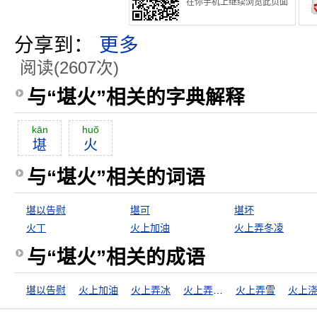
在你手机上继续浏览此页面
分享到：
更多
阅读(2607次)
与“堪火”相关的字典解释
kān
huŏ
堪
火
与“堪火”相关的词语
堪以告慰
堪可
堪坏
火丁
火上加油
火上弄冬凌
与“堪火”相关的成语
堪以告慰
火上加油
火上弄冰
火上弄冰凌
火上弄雪
火上