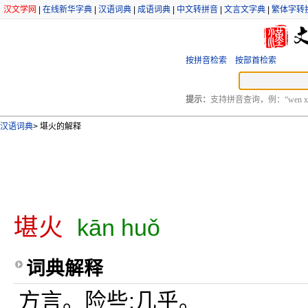
汉文学网
|
在线新华字典
|
汉语词典
|
成语词典
|
中文转拼音
|
文言文字典
|
繁体字转
按拼音检索
按部首检索
提示：
支持拼音查询，例：“wen xu
汉语词典
>
堪火的解释
堪火
kān huǒ
词典解释
方言。险些;几乎。