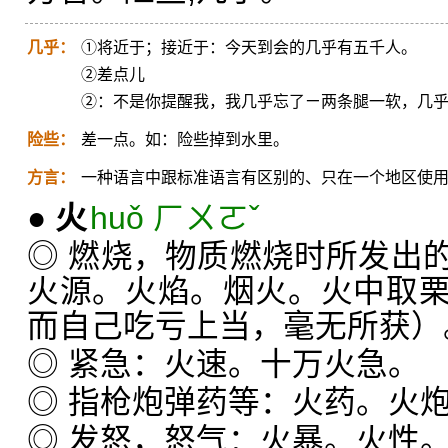
几乎：
①将近于；接近于：今天到会的几乎有五千人。
②差点儿
②：不是你提醒我，我几乎忘了ㄧ两条腿一软，几
险些：
差一点。如：险些掉到水里。
方言：
一种语言中跟标准语言有区别的、只在一个地区使
●
火
huǒ ㄏㄨㄛˇ
◎ 燃烧，物质燃烧时所发出
火源。火焰。烟火。火中取
而自己吃亏上当，毫无所获）
◎ 紧急：火速。十万火急。
◎ 指枪炮弹药等：火药。火
◎ 发怒，怒气：火暴。火性