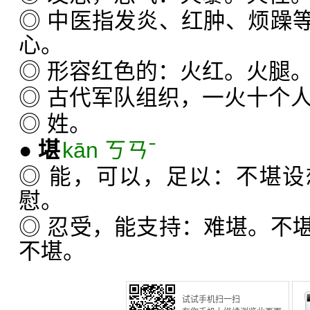
◎ 中医指发炎、红肿、烦躁
心。
◎ 形容红色的：火红。火腿
◎ 古代军队组织，一火十个
◎ 姓。
●
堪
kān ㄎㄢˉ
◎ 能，可以，足以：不堪
慰。
◎ 忍受，能支持：难堪。不
不堪。
试试手机扫一扫