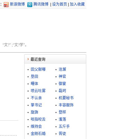
：
新浪微博
腾讯微博
|
设为首页
|
加入收藏
文?” ;“文?学”。
最近查询
田父献曝
沧澥
垦田
神官
曙体
御宴
喷云吐雾
磊珂
不认亲
机要秘书
掌书记
丰容靓饰
旋旆
登样
啖指咬舌
濩落
维持会
五斤手
金刚石婚
胥徒