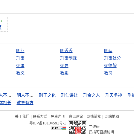
o
教
明业
明丢丢
明两
刑事
刑事制裁
刑事处分
弼匡
弼导
弼德院
教义
教乘
教习
明人不做暗事
明人不说暗话
刑于之化
刑仁讲让
刑余之人
刑天争神
刑
学相长
教导有方
|
|
|
|
|
关于我们
联系方式
免责声明
意见建议
友情链接
网站地图
粤ICP备10104591号-1
二维码
扫描可直接访问