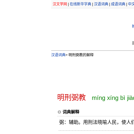
汉文学网
|
在线新华字典
|
汉语词典
|
成语词典
|
中
汉语词典
>
明刑弼教的解释
明刑弼教
míng xíng bì jià
词典解释
弼：辅助。用刑法晓喻人民，使人