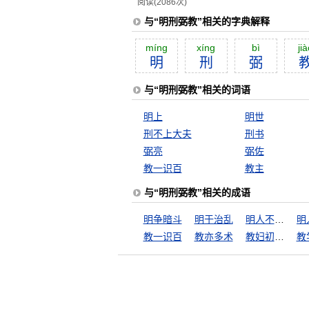
阅读(2086次)
与“明刑弼教”相关的字典解释
míng
xíng
bì
jià
明
刑
弼
与“明刑弼教”相关的词语
明上
明世
刑不上大夫
刑书
弼亮
弼佐
教一识百
教主
与“明刑弼教”相关的成语
明争暗斗
明于治乱
明人不作暗事
教一识百
教亦多术
教妇初来，教儿婴孩
教