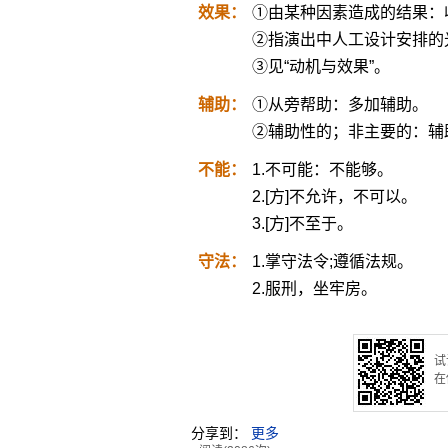
效果：
①由某种因素造成的结果：
②指演出中人工设计安排的
③见“动机与效果”。
辅助：
①从旁帮助：多加辅助。
②辅助性的；非主要的：辅
不能：
1.不可能：不能够。
2.[方]不允许，不可以。
3.[方]不至于。
守法：
1.掌守法令;遵循法规。
2.服刑，坐牢房。
试
在
分享到：
更多