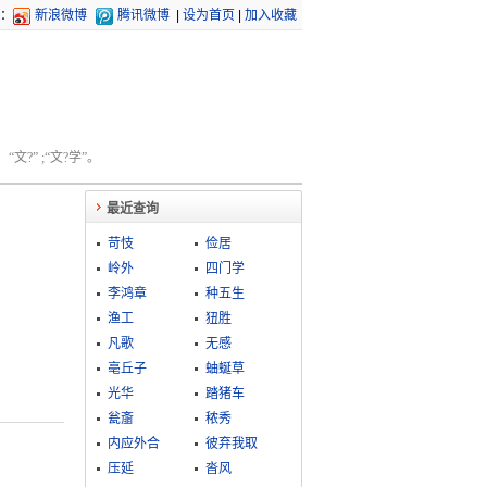
：
新浪微博
腾讯微博
|
设为首页
|
加入收藏
文?” ;“文?学”。
最近查询
苛忮
俭居
岭外
四门学
李鸿章
种五生
渔工
狃胜
凡歌
无感
亳丘子
蚰蜒草
光华
踏猪车
瓮齑
秾秀
内应外合
彼弃我取
压延
沓风