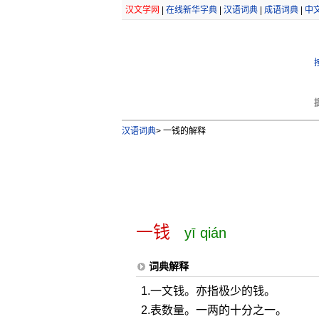
汉文学网
|
在线新华字典
|
汉语词典
|
成语词典
|
中
汉语词典
>
一钱的解释
一钱
yī qián
词典解释
1.一文钱。亦指极少的钱。
2.表数量。一两的十分之一。