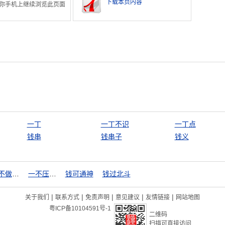
下载本页内容
你手机上继续浏览此页面
一丁
一丁不识
一丁点
钱串
钱串子
钱义
一不做，二不休
一不压众，百不随一
钱可通神
钱过北斗
|
|
|
|
|
关于我们
联系方式
免责声明
意见建议
友情链接
网站地图
粤ICP备10104591号-1
二维码
扫描可直接访问