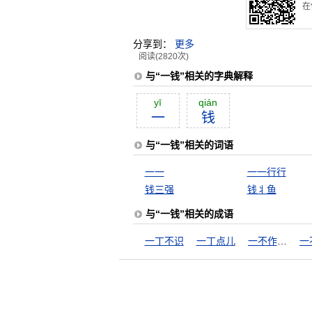
在
分享到：
更多
阅读(2820次)
与“一钱”相关的字典解释
yī
qián
一
钱
与“一钱”相关的词语
一一
一一行行
钱三强
钱丬鱼
与“一钱”相关的成语
一丁不识
一丁点儿
一不作，二不休