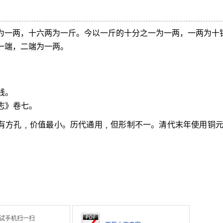
铢为一两，十六两为一斤。今以一斤的十分之一为一两，一两为十
为一端，二端为一两。
钱。
志》卷七。
中有方孔﹐价值最小。历代通用﹐但形制不一。清代末年使用铜
试手机扫一扫