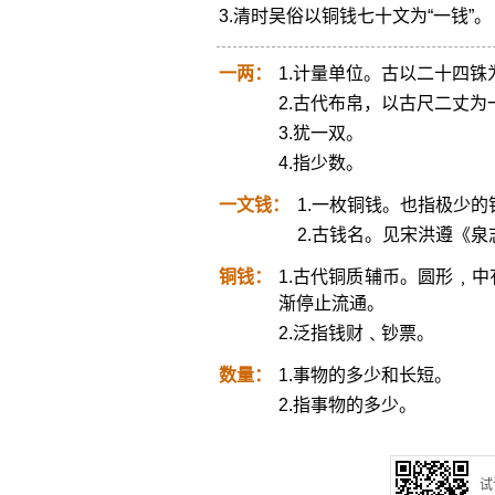
3.清时吴俗以铜钱七十文为“一钱”。
一两：
1.计量单位。古以二十四
2.古代布帛，以古尺二丈
3.犹一双。
4.指少数。
一文钱：
1.一枚铜钱。也指极少的
2.古钱名。见宋洪遵《泉
铜钱：
1.古代铜质辅币。圆形﹐
渐停止流通。
2.泛指钱财﹑钞票。
数量：
1.事物的多少和长短。
2.指事物的多少。
试