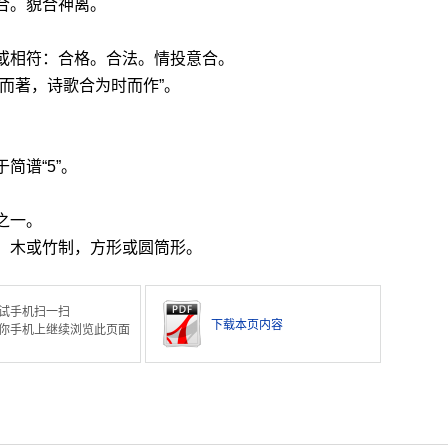
合。貌合神离。
。
或相符：合格。合法。情投意合。
时而著，诗歌合为时而作”。
简谱“5”。
之一。
，木或竹制，方形或圆筒形。
试手机扫一扫
下载本页内容
你手机上继续浏览此页面