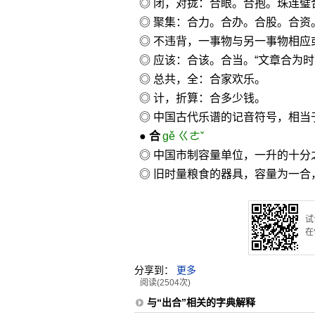
◎ 闭，对拢：合眼。合抱。珠连璧
◎ 聚集：合力。合办。合股。合资
◎ 不违背，一事物与另一事物相应
◎ 应该：合该。合当。“文章合为
◎ 总共，全：合家欢乐。
◎ 计，折算：合多少钱。
◎ 中国古代乐谱的记音符号，相当于
●
合
gě ㄍㄜˇ
◎ 中国市制容量单位，一升的十分
◎ 旧时量粮食的器具，容量为一合
试
在
分享到：
更多
阅读(2504次)
与“出合”相关的字典解释