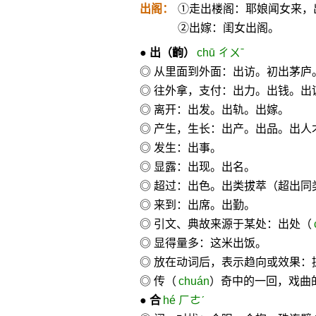
出阁：
①走出楼阁：耶娘闻女来，
②出嫁：闺女出阁。
●
出
（齣）
chū ㄔㄨˉ
◎ 从里面到外面：出访。初出茅庐
◎ 往外拿，支付：出力。出钱。出
◎ 离开：出发。出轨。出嫁。
◎ 产生，生长：出产。出品。出人
◎ 发生：出事。
◎ 显露：出现。出名。
◎ 超过：出色。出类拔萃（超出同
◎ 来到：出席。出勤。
◎ 引文、典故来源于某处：出处（
◎ 显得量多：这米出饭。
◎ 放在动词后，表示趋向或效果：
◎ 传（
chuán
）奇中的一回，戏曲
●
合
hé ㄏㄜˊ