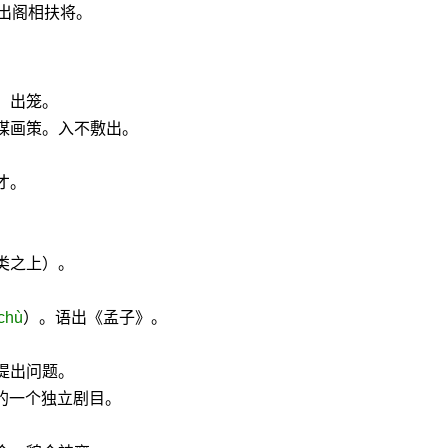
出阁相扶将。
。出笼。
谋画策。入不敷出。
才。
类之上）。
chù
）。语出《孟子》。
提出问题。
的一个独立剧目。