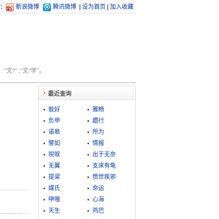
：
新浪微博
腾讯微博
|
设为首页
|
加入收藏
文?” ;“文?学”。
最近查询
躭好
雅畅
负甲
趱行
诺皋
所为
譬如
情报
唲呕
出于无奈
无翼
支床有龟
提梁
愤世疾邪
媒氏
命运
吚哦
心海
天生
鸡巴