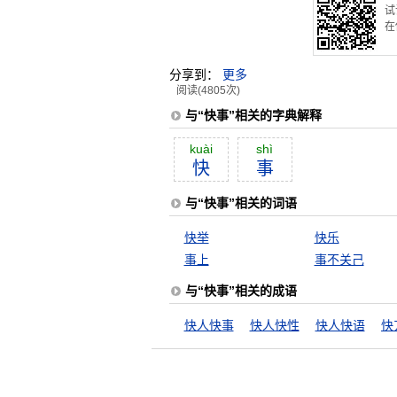
试
在
分享到：
更多
阅读(4805次)
与“快事”相关的字典解释
kuài
shì
快
事
与“快事”相关的词语
快举
快乐
事上
事不关己
与“快事”相关的成语
快人快事
快人快性
快人快语