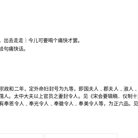
，出去走走｜今儿可要喝个痛快才罢。
给句痛快话。
宋徽宗政和二年，定外命妇封号为九等，即国夫人﹑郡夫人﹑淑人
孺人。太中大夫以上官员之妻封令人。见《宋会要辑稿．仪制十》
有奉恩令人﹑奉光令人﹑奉徽令人﹑奉美令人等，为正六品。