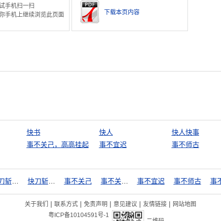
试手机扫一扫
下载本页内容
你手机上继续浏览此页面
快书
快人
快人快事
事不关己，高高挂起
事不宜迟
事不师古
快刀斩乱丝
快刀斩乱麻
事不关己
事不关己，高高挂起
事不宜迟
事不师古
事
|
|
|
|
|
关于我们
联系方式
免责声明
意见建议
友情链接
网站地图
粤ICP备10104591号-1