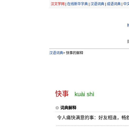
汉文学网
|
在线新华字典
|
汉语词典
|
成语词典
|
中
汉语词典
>
快事的解释
快事
kuài shì
词典解释
令人痛快满意的事：好友相逢，畅