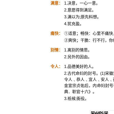
满意：
1.决意，一心一意。
2.意愿得到满足。
3.满以为;原先料想。
4.犹充盈。
痛快：
①适意；畅快：心里不痛快
②爽快；干脆：行不行，你
别情：
1.离别的情思。
2.另外的因由。
令人：
1.品德美好的人。
2.古代命妇的封号。(1)
令人﹑恭人﹑宜人﹑安人﹑
金宣宗贞佑后，内命妇封号
典．职官十六》。
3.祗候;衙役。