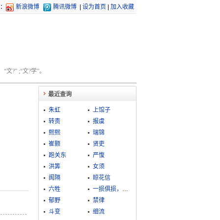
：
新浪微博
腾讯微博
|
设为首页
|
加入收藏
文?” ;“文?学”。
最近查询
朱虹
上馆子
转责
报虞
熙熙
瑞锦
崔颢
贤吏
跑关东
严愎
洪筭
女须
阂隔
晾花信
六牲
一损俱损，一荣俱荣
郁野
禁律
斗变
细流