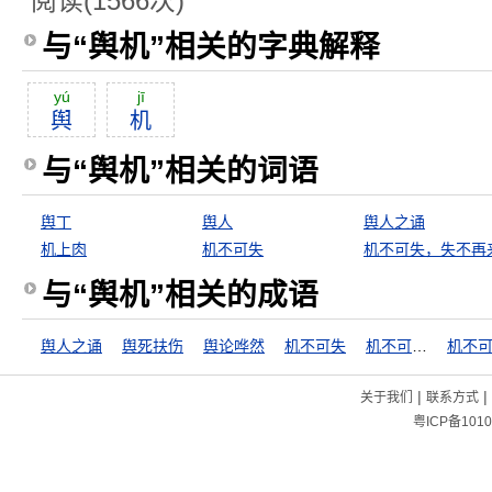
阅读(1566次)
与“舆机”相关的字典解释
yú
jī
舆
机
与“舆机”相关的词语
舆丁
舆人
舆人之诵
机上肉
机不可失
机不可失，失不再
与“舆机”相关的成语
舆人之诵
舆死扶伤
舆论哗然
机不可失
机不可失，失不再来
|
|
关于我们
联系方式
粤ICP备1010