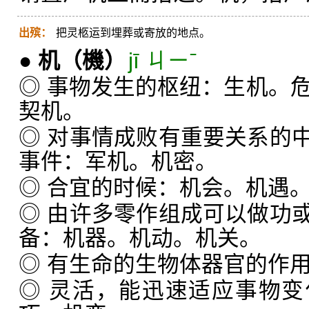
出殡：
把灵柩运到埋葬或寄放的地点。
●
机
（機）
jī ㄐㄧˉ
◎ 事物发生的枢纽：生机。
契机。
◎ 对事情成败有重要关系的
事件：军机。机密。
◎ 合宜的时候：机会。机遇
◎ 由许多零作组成可以做功
备：机器。机动。机关。
◎ 有生命的生物体器官的作
◎ 灵活，能迅速适应事物