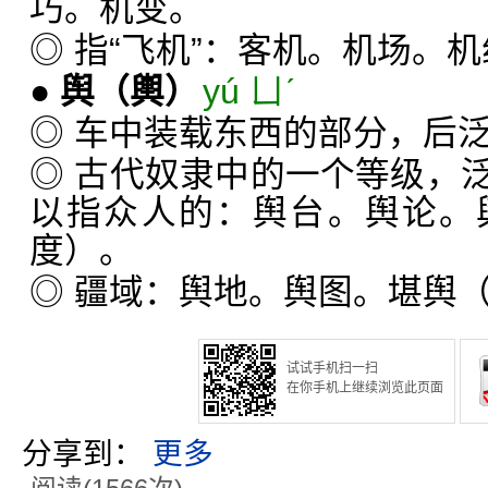
巧。机变。
◎ 指“飞机”：客机。机场。
●
舆
（輿）
yú ㄩˊ
◎ 车中装载东西的部分，后
◎ 古代奴隶中的一个等级，
以指众人的：舆台。舆论。
度）。
◎ 疆域：舆地。舆图。堪舆
试试手机扫一扫
在你手机上继续浏览此页面
分享到：
更多