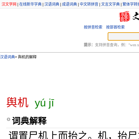
汉文学网
|
在线新华字典
|
汉语词典
|
成语词典
|
中文转拼音
|
文言文字典
|
繁体字转
按拼音检索
按部首检索
提示：
支持拼音查询，例：“wen xu
汉语词典
>
舆机的解释
舆机
yú jī
词典解释
谓置尸机上而抬之。机，抬尸