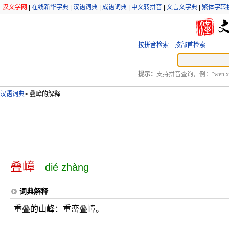
汉文学网
|
在线新华字典
|
汉语词典
|
成语词典
|
中文转拼音
|
文言文字典
|
繁体字转
按拼音检索
按部首检索
提示：
支持拼音查询，例：“wen xu
汉语词典
>
叠嶂的解释
叠嶂
dié zhàng
词典解释
重叠的山峰：重峦叠嶂。