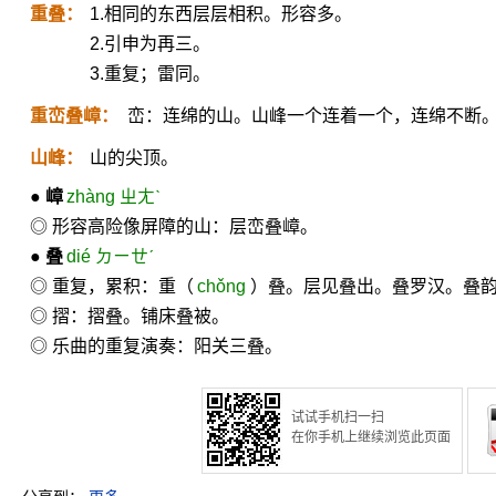
重叠：
1.相同的东西层层相积。形容多。
2.引申为再三。
3.重复；雷同。
重峦叠嶂：
峦：连绵的山。山峰一个连着一个，连绵不断
山峰：
山的尖顶。
●
嶂
zhàng ㄓㄤˋ
◎ 形容高险像屏障的山：层峦叠嶂。
●
叠
dié ㄉㄧㄝˊ
◎ 重复，累积：重（
chǒng
）叠。层见叠出。叠罗汉。叠
◎ 摺：摺叠。铺床叠被。
◎ 乐曲的重复演奏：阳关三叠。
试试手机扫一扫
在你手机上继续浏览此页面