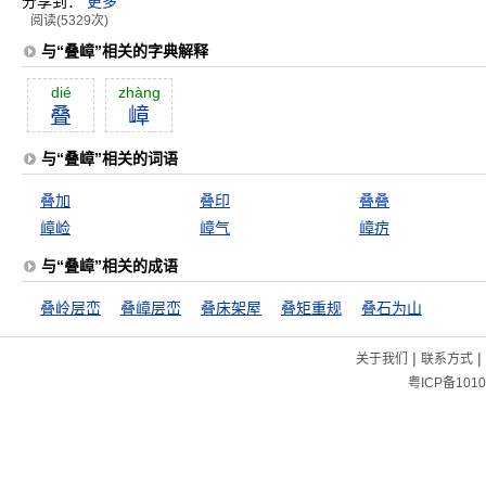
分享到：
更多
阅读(5329次)
与“叠嶂”相关的字典解释
dié
zhàng
叠
嶂
与“叠嶂”相关的词语
叠加
叠印
叠叠
嶂崄
嶂气
嶂疠
与“叠嶂”相关的成语
叠岭层峦
叠嶂层峦
叠床架屋
叠矩重规
叠石为山
|
|
关于我们
联系方式
粤ICP备1010