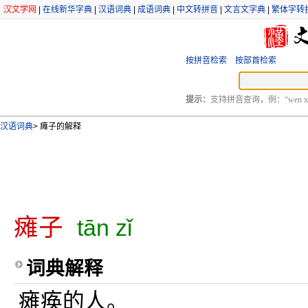
汉文学网
|
在线新华字典
|
汉语词典
|
成语词典
|
中文转拼音
|
文言文字典
|
繁体字转
按拼音检索
按部首检索
提示：
支持拼音查询，例：“wen xu
汉语词典
>
瘫子的解释
瘫子
tān zǐ
词典解释
瘫痪的人。