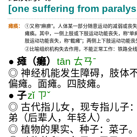
[one suffering from paralys
瘫痪：
①又称“麻痹”。人体某一部分随意运动的减弱或丧
瘫痪。其中，一侧上肢或下肢运动功能丧失，称“单瘫
肢运动功能丧失，称“截瘫”；两侧上下肢运动功能丧失
②比喻组织机构失去作用，不能正常工作：铁路全
●
瘫
（癱）
tān ㄊㄢˉ
◎ 神经机能发生障碍，肢体
偏瘫。面瘫。四肢瘫。
●
子
zǐ ㄗˇ
◎ 古代指儿女，现专指儿子
弟（后辈人，年轻人）。
◎ 植物的果实、种子：菜子