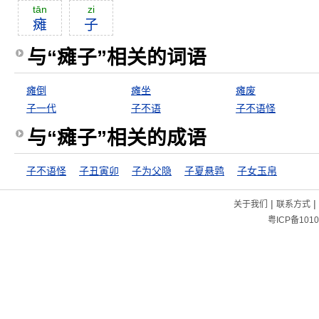
tān
zi
瘫
子
与“瘫子”相关的词语
瘫倒
瘫坐
瘫废
子一代
子不语
子不语怪
与“瘫子”相关的成语
子不语怪
子丑寅卯
子为父隐
子夏悬鹑
子女玉帛
|
|
关于我们
联系方式
粤ICP备1010