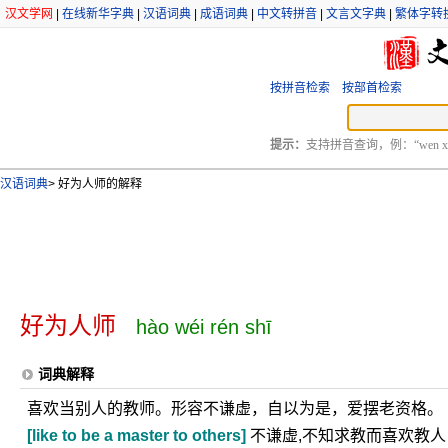
汉文学网
|
在线新华字典
|
汉语词典
|
成语词典
|
中文转拼音
|
文言文字典
|
繁体字转
按拼音检索
按部首检索
提示：
支持拼音查询，例：“wen xu
汉语词典
>
好为人师的解释
好为人师
hào wéi rén shī
词典解释
喜欢当别人的教师。形容不谦虚，自以为是，爱摆老资格。
[like to be a master to others]
不谦虚,不知求教而喜欢教人