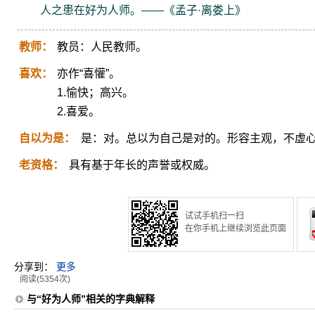
人之患在好为人师。——《孟子·离娄上》
教师：
教员：人民教师。
喜欢：
亦作“喜懽”。
1.愉快；高兴。
2.喜爱。
自以为是：
是：对。总以为自己是对的。形容主观，不虚
老资格：
具有基于年长的声誉或权威。
试试手机扫一扫
在你手机上继续浏览此页面
分享到：
更多
阅读(5354次)
与“好为人师”相关的字典解释