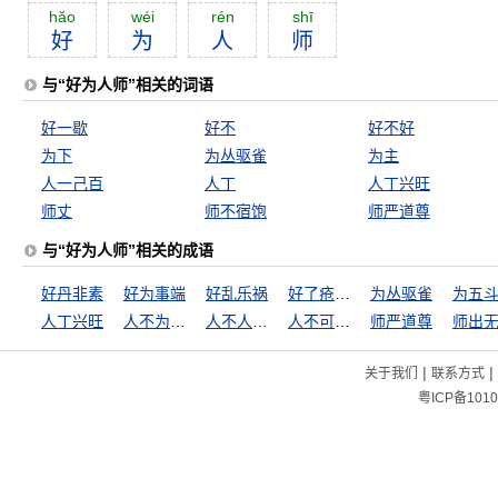
hăo
wéi
rén
shī
好
为
人
师
与“好为人师”相关的词语
好一歇
好不
好不好
为下
为丛驱雀
为主
人一己百
人丁
人丁兴旺
师丈
师不宿饱
师严道尊
与“好为人师”相关的成语
好丹非素
好为事端
好乱乐祸
好了疮疤忘了痛
为丛驱雀
人丁兴旺
人不为己，天诛地灭
人不人，鬼不鬼
人不可貌相
师严道尊
师出
|
|
关于我们
联系方式
粤ICP备1010