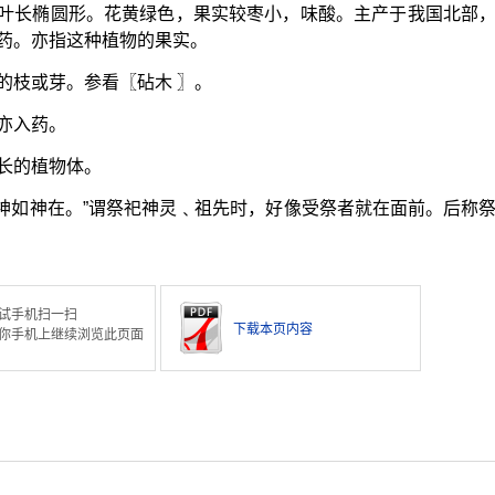
叶长椭圆形。花黄绿色，果实较枣小，味酸。主产于我国北部
药。亦指这种植物的果实。
的枝或芽。参看〖砧木 〗。
亦入药。
长的植物体。
祭神如神在。”谓祭祀神灵﹑祖先时，好像受祭者就在面前。后称
试手机扫一扫
下载本页内容
你手机上继续浏览此页面