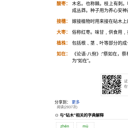
酸枣：
木名。也称棘。枝上有刺。
成丛莽。种子用为养心安神
接穗：
嫁接植物时用来接在砧木上
大枣：
俗称红枣。味甘﹐供食用﹐
植株：
包括根﹑茎﹑叶等部分的成
如在：
《论语·八佾》:“祭如在，
为“如在”。
试
在
分享到：
更多
阅读(2937次)
与“砧木”相关的字典解释
zhēn
mù