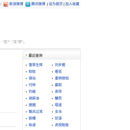
：
新浪微博
腾讯微博
|
设为首页
|
加入收藏
文?” ;“文?学”。
最近查询
蓬筚生辉
刘步蟾
盿盿
看低
驿站
重明继焰
付梓
赢取
钓槎
表带
胡麻油
黼荒
唐圃
唱道
飘风过耳
支当
跑槽
钦谋
咏谑
虎视耽耽