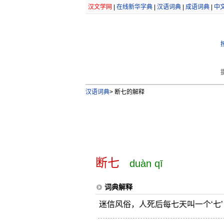
汉文学网
|
在线新华字典
|
汉语词典
|
成语词典
|
中
汉语词典
>
断七的解释
断七
duàn qī
词典解释
迷信风俗，人死后每七天叫一个‘七’