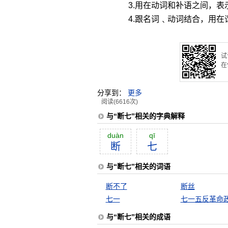
3.用在动词和补语之间，表
4.跟名词﹑动词结合，用
试
在
分享到：
更多
阅读(6616次)
与“断七”相关的字典解释
duàn
qī
断
七
与“断七”相关的词语
断不了
断丝
七一
七一五反革命
与“断七”相关的成语