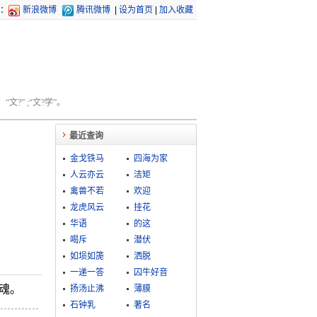
：
新浪微博
腾讯微博
|
设为首页
|
加入收藏
文?” ;“文?学”。
最近查询
金戈铁马
四海为家
人云亦云
洁矩
禽兽不若
欢迎
龙虎风云
挂花
华语
的这
喝斥
潜伏
如埙如箎
洒脱
一递一答
囚牛好音
亡魂。
扬汤止沸
薄膜
石钟乳
著名