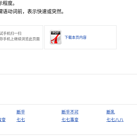
示程度。
在谓语动词前，表示快速或突然。
试手机扫一扫
下载本页内容
你手机上继续浏览此页面
断乎
断乎不可
断乳
政变
七七
七七事变
七七八八