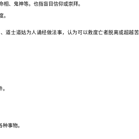
命相、鬼神等。也指盲目信仰或崇拜。
度。
尼、道士道姑为人诵经做法事，认为可以救度亡者脱离或超越苦
件。
各种事物。