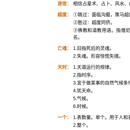
迷信：
相信占星术、占卜、风水、
超度：
①跳过：面临沟壑，策马超
②胜过：超度同侪。
③佛教和道教用语。指僧
名。
亡魂：
1.旧指死后的灵魂。
2.失魂。形容惊慌失措。
天时：
1.天道运行的规律。
2.指时序。
3.宜于做某事的自然气候条
4.犹天命。
5.气候。
6.时候。
一个：
1.表数量。单个。用于人和
2.整个。