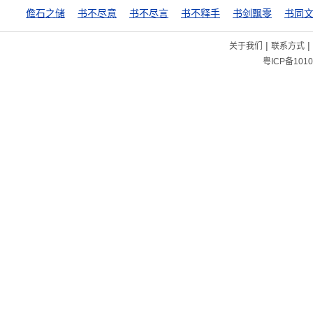
儋石之储
书不尽意
书不尽言
书不释手
书剑飘零
|
|
关于我们
联系方式
粤ICP备1010