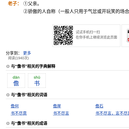
老子：
①父亲。
②骄傲的人自称（一般人只用于气忿或开玩笑的场
试试手机扫一扫
在你手机上继续浏览此页面
分享到：
更多
阅读(1940次)
与“儋书”相关的字典解释
dān
shū
儋
书
与“儋书”相关的词语
儋何
儋崖
儋石
书不尽意
书不尽言
书不尽言，言不尽
与“儋书”相关的成语