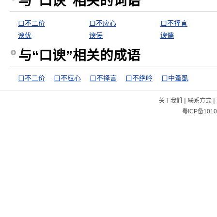
与“口谀”相关的词语
口不二价
口不应心
口不择言
谀优
谀佞
谀儒
与“口谀”相关的成语
口不二价
口不应心
口不择言
口不绝吟
口中蚤虱
|
|
关于我们
联系方式
粤ICP备1010