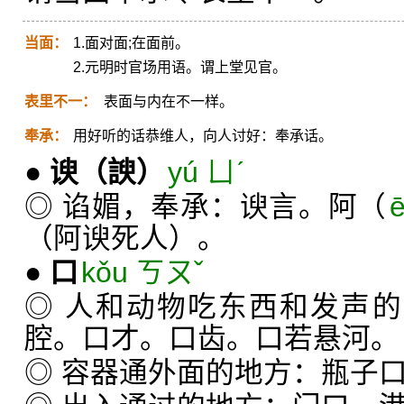
当面：
1.面对面;在面前。
2.元明时官场用语。谓上堂见官。
表里不一：
表面与内在不一样。
奉承：
用好听的话恭维人，向人讨好：奉承话。
●
谀
（諛）
yú ㄩˊ
◎ 谄媚，奉承：谀言。阿（
（阿谀死人）。
●
口
kǒu ㄎㄡˇ
◎ 人和动物吃东西和发声的
腔。口才。口齿。口若悬河。
◎ 容器通外面的地方：瓶子