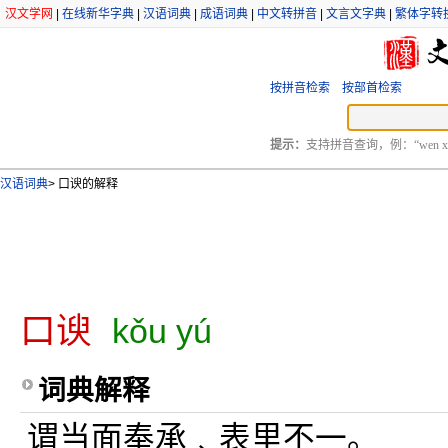
汉文学网
|
在线新华字典
|
汉语词典
|
成语词典
|
中文转拼音
|
文言文字典
|
繁体字转
按拼音检索
按部首检索
提示：
支持拼音查询，例：“wen xu
汉语词典
>
口谀的解释
口谀
kǒu yú
词典解释
谓当面奉承﹑表里不一。