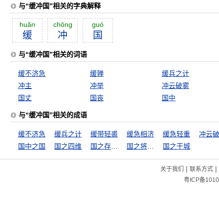
与“缓冲国”相关的字典解释
huăn
chōng
guó
缓
冲
国
与“缓冲国”相关的词语
缓不济急
缓亸
缓兵之计
冲主
冲举
冲云破雾
国丈
国丧
国中
与“缓冲国”相关的成语
缓不济急
缓兵之计
缓带轻裘
缓急相济
缓急轻重
冲云
国中之国
国之四维
国之存亡，匹夫有责
国之将亡，必有妖孽
国之干城
|
|
关于我们
联系方式
粤ICP备1010