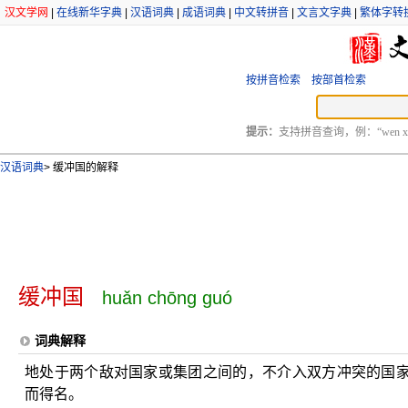
汉文学网
|
在线新华字典
|
汉语词典
|
成语词典
|
中文转拼音
|
文言文字典
|
繁体字转
按拼音检索
按部首检索
提示：
支持拼音查询，例：“wen xu
汉语词典
>
缓冲国的解释
缓冲国
huǎn chōng guó
词典解释
地处于两个敌对国家或集团之间的，不介入双方冲突的国
而得名。