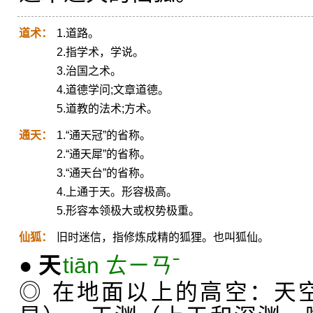
道术：
1.道路。
2.指学术，学说。
3.治国之术。
4.道德学问;文章道德。
5.道教的法术;方术。
通天：
1.“通天冠”的省称。
2.“通天犀”的省称。
3.“通天台”的省称。
4.上通于天。形容极高。
5.形容本领极大或权势极重。
仙狐：
旧时迷信，指修炼成精的狐狸。也叫狐仙。
●
天
tiān ㄊㄧㄢˉ
◎ 在地面以上的高空：天