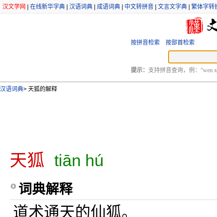
汉文学网
|
在线新华字典
|
汉语词典
|
成语词典
|
中文转拼音
|
文言文字典
|
繁体字转
按拼音检索
按部首检索
提示：
支持拼音查询，例：“wen xu
汉语词典
>
天狐的解释
天狐
tiān hú
词典解释
道术通天的仙狐。