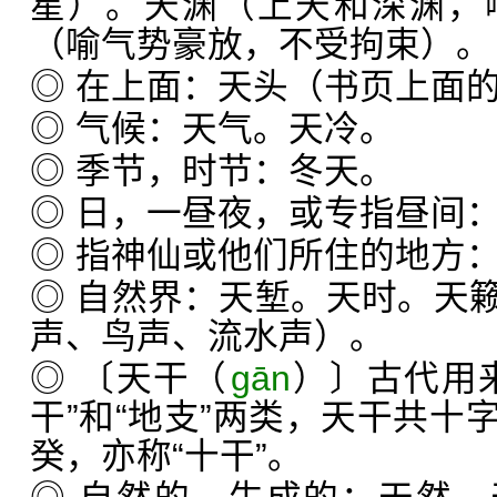
星）。天渊（上天和深渊，
（喻气势豪放，不受拘束）。
◎ 在上面：天头（书页上面
◎ 气候：天气。天冷。
◎ 季节，时节：冬天。
◎ 日，一昼夜，或专指昼间
◎ 指神仙或他们所住的地方
◎ 自然界：天堑。天时。天
声、鸟声、流水声）。
◎ 〔天干（
ɡān
）〕古代用
干”和“地支”两类，天干共十
癸，亦称“十干”。