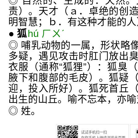
◎ 自然的、生成的：天然
责）。天才（ａ．卓绝的创
明智慧；ｂ．有这种才能的人
●
狐
hú ㄏㄨˊ
◎ 哺乳动物的一属，形状略
多疑，遇见攻击时肛门放出
衣服（通称“狐狸”）：狐臭
腋下和腹部的毛皮）。狐疑
迎，投入所好）。狐死首丘
出生的山丘。喻不忘本，亦喻
◎ 姓。
试试手机扫一扫