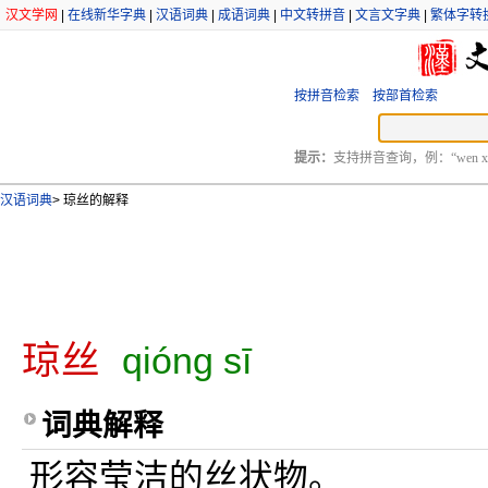
汉文学网
|
在线新华字典
|
汉语词典
|
成语词典
|
中文转拼音
|
文言文字典
|
繁体字转
按拼音检索
按部首检索
提示：
支持拼音查询，例：“wen xu
汉语词典
>
琼丝的解释
琼丝
qióng sī
词典解释
形容莹洁的丝状物。