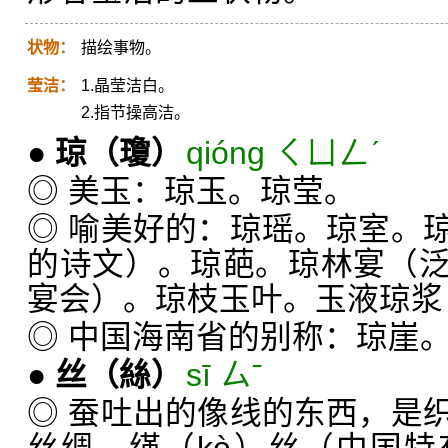
状物：
描绘事物。
莹洁：
1.晶莹洁白。
2.指节操高洁。
●
琼
（瓊）
qióng ㄑㄩㄥˊ
◎ 美玉：琼玉。琼莹。
◎ 喻美好的：琼瑶。琼室。
的诗文）。琼葩。琼林宴（
宴会）。琼枝玉叶。玉液琼浆
◎ 中国海南省的别称：琼崖
●
丝
（絲）
sī ㄙˉ
◎ 蚕吐出的像线的东西，是