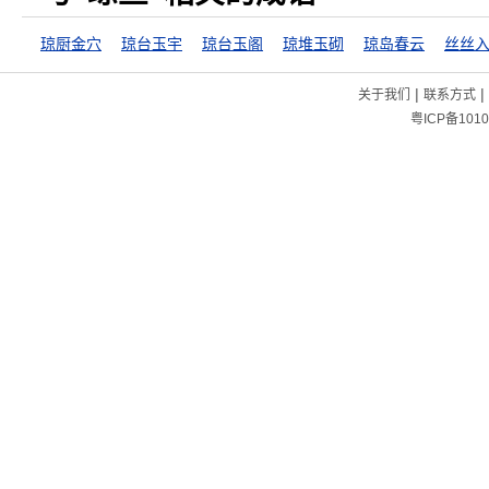
琼厨金穴
琼台玉宇
琼台玉阁
琼堆玉砌
琼岛春云
丝丝
|
|
关于我们
联系方式
粤ICP备1010