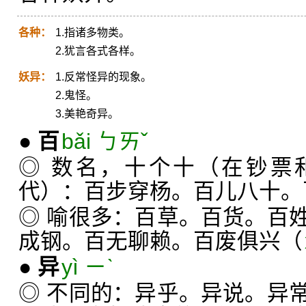
各种：
1.指诸多物类。
2.犹言各式各样。
妖异：
1.反常怪异的现象。
2.鬼怪。
3.美艳奇异。
●
百
bǎi ㄅㄞˇ
◎ 数名，十个十（在钞票
代）：百步穿杨。百儿八十。
◎ 喻很多：百草。百货。百
成钢。百无聊赖。百废俱兴（
●
异
yì ㄧˋ
◎ 不同的：异乎。异说。异