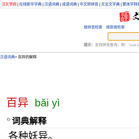
汉文学网
|
在线新华字典
|
汉语词典
|
成语词典
|
中文转拼音
|
文言文字典
|
繁体字转
按拼音检索
按部首检索
提示：
支持拼音查询，例：“wen xu
汉语词典
>
百异的解释
百异
bǎi yì
词典解释
各种妖异。