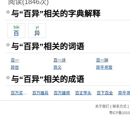
阅读(1846次)
与“百异”相关的字典解释
băi
yì
百
异
与“百异”相关的词语
百一
百一诗
百一钟
异世
异义
异乎寻常
与“百异”相关的成语
百万买宅，千万买邻
百万雄兵
百万雄师
百丈竿头
百下百全
异乎
|
|
关于我们
联系方式
粤ICP备1010