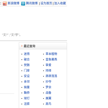
：
新浪微博
腾讯微博
|
设为首页
|
加入收藏
文?” ;“文?学”。
最近查询
迷悟
草本植物
破合
釜鱼幕燕
焚骸
挚爱
门扉
持择
安设
莽莽荡荡
亲邻
抄夺
揣量
梦余
鞠恭
战备
球灯
展翼
沮索
高鸟