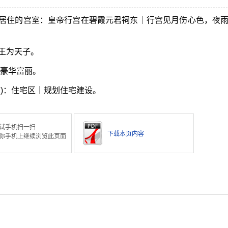
居住的宫室：皇帝行宫在碧霞元君祠东｜行宫见月伤心色，夜
王为天子。
设豪华富丽。
的)：住宅区｜规划住宅建设。
试手机扫一扫
下载本页内容
你手机上继续浏览此页面