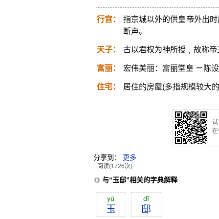
行宫：
指京城以外的供皇帝外出时
断声。
天子：
古以君权为神所授﹐故称帝
富丽：
宏伟美丽：富丽堂皇 ㄧ陈
住宅：
居住的房屋(多指规模较大
试
在
分享到：
更多
阅读(1726次)
与“玉邸”相关的字典解释
yù
dĭ
玉
邸