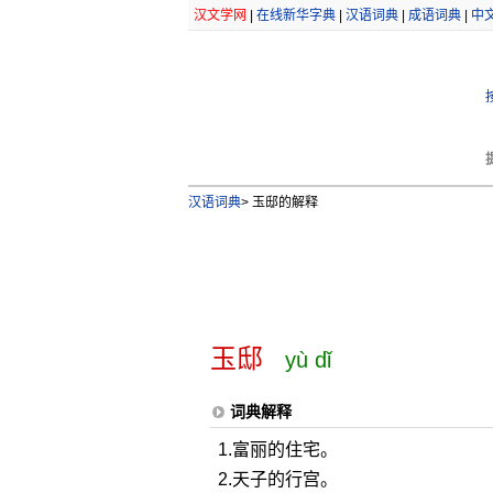
汉文学网
|
在线新华字典
|
汉语词典
|
成语词典
|
中
汉语词典
>
玉邸的解释
玉邸
yù dǐ
词典解释
1.富丽的住宅。
2.天子的行宫。