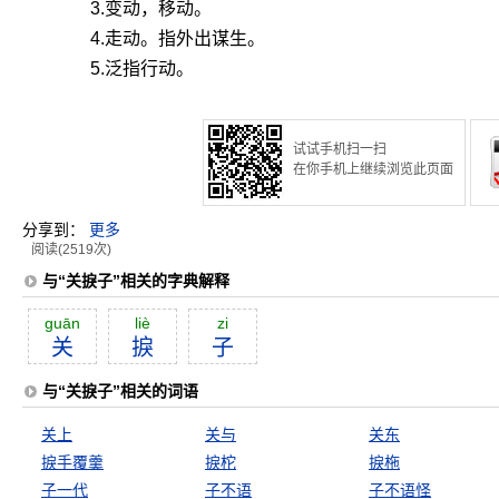
3.变动，移动。
4.走动。指外出谋生。
5.泛指行动。
试试手机扫一扫
在你手机上继续浏览此页面
分享到：
更多
阅读(2519次)
与“关捩子”相关的字典解释
guān
liè
zi
关
捩
子
与“关捩子”相关的词语
关上
关与
关东
捩手覆羹
捩柁
捩柂
子一代
子不语
子不语怪