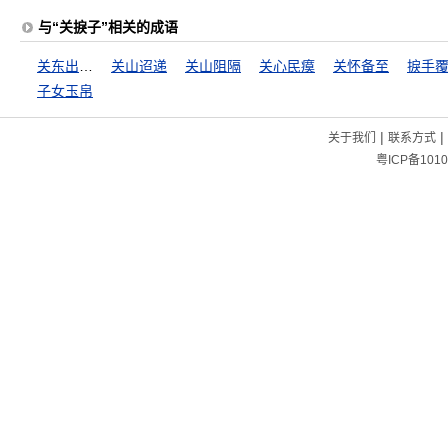
与“关捩子”相关的成语
关东出相，关西出将
关山迢递
关山阻隔
关心民瘼
关怀备至
捩手
子女玉帛
|
|
关于我们
联系方式
粤ICP备1010