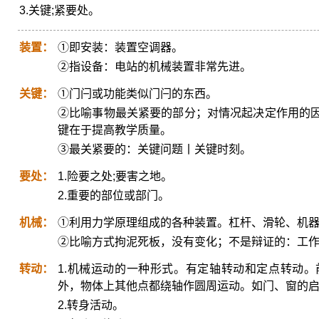
3.关键;紧要处。
装置：
①即安装：装置空调器。
②指设备：电站的机械装置非常先进。
关键：
①门闩或功能类似门闩的东西。
②比喻事物最关紧要的部分；对情况起决定作用的
键在于提高教学质量。
③最关紧要的：关键问题丨关键时刻。
要处：
1.险要之处;要害之地。
2.重要的部位或部门。
机械：
①利用力学原理组成的各种装置。杠杆、滑轮、机
②比喻方式拘泥死板，没有变化；不是辩证的：工
转动：
1.机械运动的一种形式。有定轴转动和定点转动
外，物体上其他点都绕轴作圆周运动。如门、窗的
2.转身活动。