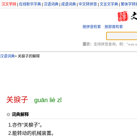
汉文学网
|
在线新华字典
|
汉语词典
|
成语词典
|
中文转拼音
|
文言文字典
|
繁体字转
按拼音检索
按部首检索
提示：
支持拼音查询，例：“wen xu
汉语词典
>
关捩子的解释
关捩子
guān liè zǐ
词典解释
1.亦作“关棙子”。
2.能转动的机械装置。