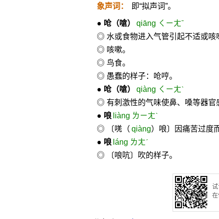
象声词：
即“拟声词”。
●
呛
（嗆）
qiāng ㄑㄧㄤˉ
◎ 水或食物进入气管引起不适或咳
◎ 咳嗽。
◎ 鸟食。
◎ 愚蠢的样子：呛哼。
●
呛
（嗆）
qiàng ㄑㄧㄤˋ
◎ 有刺激性的气味使鼻、嗓等器官
●
哴
liàng ㄌㄧㄤˋ
◎ 〔唴（
qiànɡ
）哴〕因痛苦过度
●
哴
láng ㄌㄤˊ
◎ 〔哴吭〕吹的样子。
试
在