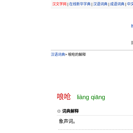
汉文学网
|
在线新华字典
|
汉语词典
|
成语词典
|
中
汉语词典
>
哴呛的解释
哴呛
liàng qiāng
词典解释
象声词。