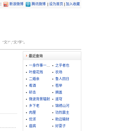
：
新浪微博
腾讯微博
|
设为首页
|
加入收藏
文?” ;“文?学”。
最近查询
一身作事一身当
之乎者也
叶瘦花残
农场
二婚亲
鲁人回日
肴酒
苞举
斫击
拥盖
微波背景辐射
遥穹
乡下老
锦绣山河
肉厘
功烈震主
优诨
助边输财
瘟病
好耍子