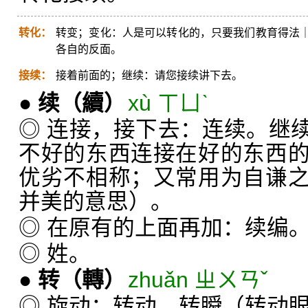
转化：
转变；变化：人是可以转化的，只要我们教育得法
各自的反面。
接续：
接着前面的；继续：请您接续讲下去。
●
续
（續）
xù ㄒㄩˋ
◎ 连接，接下去：连续。继
不好的东西连接在好的东西
优劣不相称；又常用为自谦
并美的意思）。
◎ 在原有的上面再加：续编
◎ 姓。
●
转
（轉）
zhuǎn ㄓㄨㄢˇ
◎ 旋动：转动。转瞬（转动