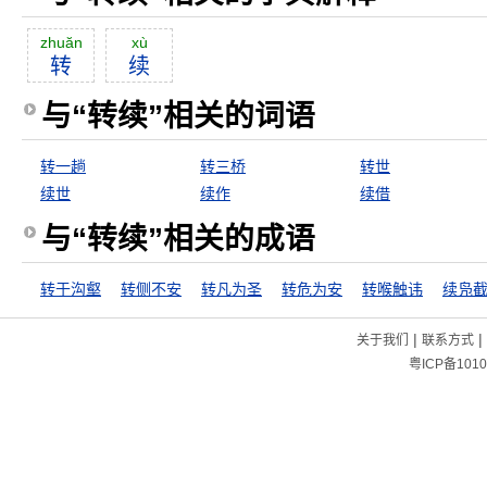
zhuăn
xù
转
续
与“转续”相关的词语
转一趟
转三桥
转世
续世
续作
续借
与“转续”相关的成语
转于沟壑
转侧不安
转凡为圣
转危为安
转喉触讳
续凫
|
|
关于我们
联系方式
粤ICP备1010