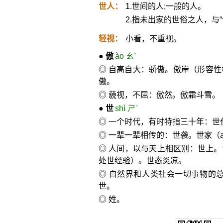
世人：
1.世间的人;一般的人。
2.指未出家的世俗之人，与“
轻视：
小看，不重视。
●
傲
ào ㄠˋ
◎ 自高自大：骄傲。傲岸（形容
傲。
◎ 藐视，不屈：傲然。傲霜斗雪。
●
世
shì ㄕˋ
◎ 一个时代，有时特指三十年：世
◎ 一辈一辈相传的：世袭。世家（
◎ 人间，以与天上相区别：世上。世
处世经验）。世态炎凉。
◎ 自然界和人类社会一切事物的
世。
◎ 姓。