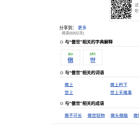
试
在
分享到：
更多
阅读(6002次)
与“傲世”相关的字典解释
ào
shì
傲
世
与“傲世”相关的词语
傲上
傲上矜下
世上
世上无难事
与“傲世”相关的成语
傲不可长
傲世轻物
傲头傲脑
傲