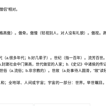
僧侣”相对。
性格高傲）。傲骨。傲慢（轻视别人，对人没有礼貌）。傲视。
代（a.很多年代；b.好几辈子）。世纪（指一百年）。流芳百世
a.封建社会中门第高，世代做官的人家；b.《史记》中诸侯的传
俗（a.流俗；b.非宗教的）。世故（a.处事待人圆滑，“故”读轻
总和；全地球、人间或宇宙；宇宙的一部分：世界。举世瞩目