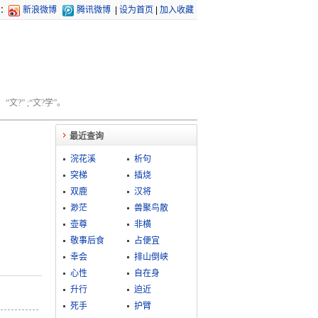
：
新浪微博
腾讯微博
|
设为首页
|
加入收藏
文?” ;“文?学”。
最近查询
浣花溪
析句
突梯
插烧
双鹿
汉将
渺茫
兽聚鸟散
壶尊
非横
敬事后食
占便宜
幸会
排山倒峡
心性
自在身
升行
迫近
死手
护臂