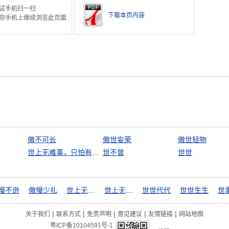
试手机扫一扫
下载本页内容
你手机上继续浏览此页面
傲不可长
傲世妄荣
傲世轻物
世上无难事，只怕有心人
世不曾
世世
慢不逊
傲慢少礼
世上无难事
世上无难事，只怕有心人
世世代代
世世生生
世
|
|
|
|
|
关于我们
联系方式
免责声明
意见建议
友情链接
网站地图
粤ICP备10104591号-1