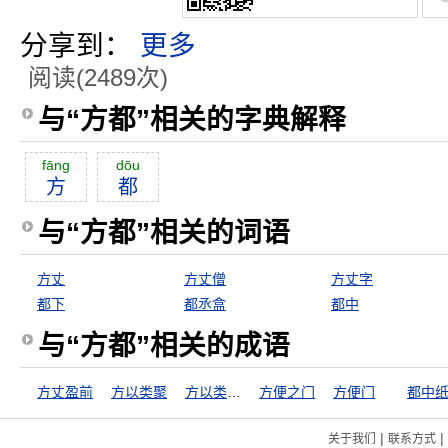
分享到：
更多
阅读(2489次)
与“方都”相关的字典解释
fāng
dōu
方
都
与“方都”相关的词语
方丈
方丈僧
方丈字
都下
都丞盒
都中
与“方都”相关的成语
方丈盈前
方以类聚
方以类聚，物以群分
方便之门
方便门
都中
|
|
关于我们
联系方式