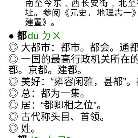
南至今东﹑西长安街﹐北至
址。参阅《元史．地理志一
建置》。
●
都
dū ㄉㄨˉ
◎ 大都市：都市。都会。通
◎ 一国的最高行政机关所在
都。京都。建都。
◎ 美好：“雍容闲雅，甚都”
◎ 总：都为一集。
◎ 居：“都卿相之位”。
◎ 古代称头目、首领。
◎ 姓。