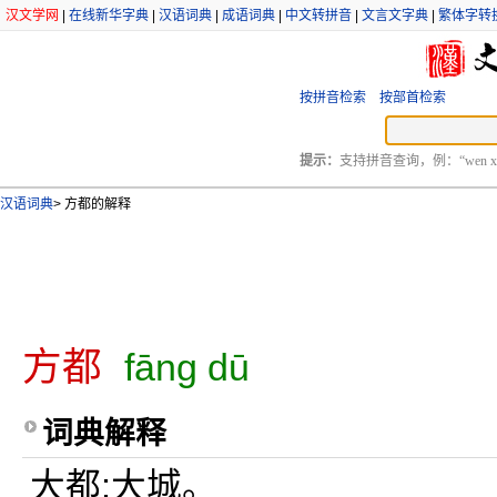
汉文学网
|
在线新华字典
|
汉语词典
|
成语词典
|
中文转拼音
|
文言文字典
|
繁体字转
按拼音检索
按部首检索
提示：
支持拼音查询，例：“wen xu
汉语词典
>
方都的解释
方都
fāng dū
词典解释
大都;大城。