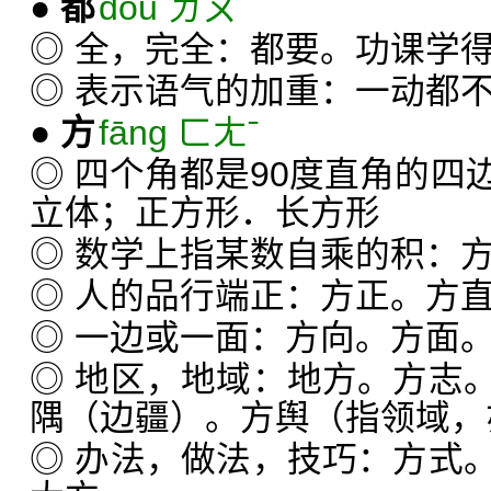
●
都
dōu ㄉㄡˉ
◎ 全，完全：都要。功课学
◎ 表示语气的加重：一动都
●
方
fāng ㄈㄤˉ
◎ 四个角都是90度直角的四
立体；正方形．长方形
◎ 数学上指某数自乘的积：
◎ 人的品行端正：方正。方
◎ 一边或一面：方向。方面
◎ 地区，地域：地方。方志
隅（边疆）。方舆（指领域，
◎ 办法，做法，技巧：方式