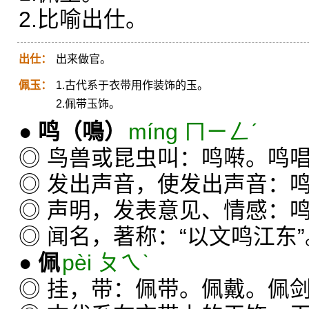
2.比喻出仕。
出仕：
出来做官。
佩玉：
1.古代系于衣带用作装饰的玉。
2.佩带玉饰。
●
鸣
（鳴）
míng ㄇㄧㄥˊ
◎ 鸟兽或昆虫叫：鸣啭。鸣
◎ 发出声音，使发出声音：
◎ 声明，发表意见、情感：
◎ 闻名，著称：“以文鸣江东”
●
佩
pèi ㄆㄟˋ
◎ 挂，带：佩带。佩戴。佩