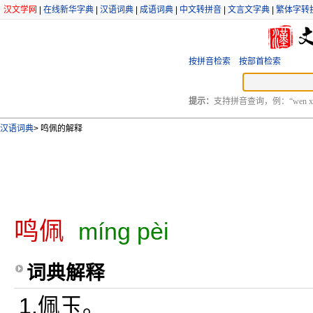
汉文学网
|
在线新华字典
|
汉语词典
|
成语词典
|
中文转拼音
|
文言文字典
|
繁体字转
按拼音检索
按部首检索
提示：
支持拼音查询，例：“wen xu
汉语词典
>
鸣佩的解释
鸣佩
míng pèi
词典解释
1.佩玉。