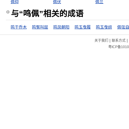
佩仰
佩伏
佩兰
与“鸣佩”相关的成语
鸣于乔木
鸣冤叫屈
鸣凤朝阳
鸣玉曳履
鸣玉曳组
佩弦
|
|
关于我们
联系方式
粤ICP备1010