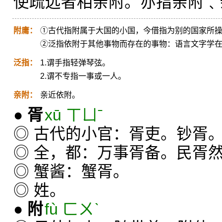
使疏远者相亲附。亦指亲附﹑
附庸：
①古代指附属于大国的小国，今借指为别的国家所
②泛指依附于其他事物而存在的事物：语言文字学
泛指：
1.谓手指轻弹琴弦。
2.谓不专指一事或一人。
亲附：
亲近依附。
●
胥
xū ㄒㄩˉ
◎ 古代的小官：胥吏。钞胥
◎ 全，都：万事胥备。民胥
◎ 蟹酱：蟹胥。
◎ 姓。
●
附
fù ㄈㄨˋ