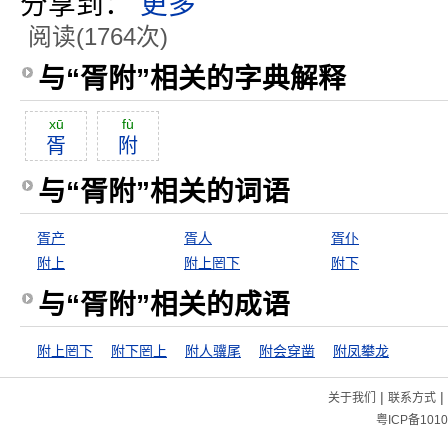
分享到：
更多
阅读(1764次)
与“胥附”相关的字典解释
xū
fù
胥
附
与“胥附”相关的词语
胥产
胥人
胥仆
附上
附上罔下
附下
与“胥附”相关的成语
附上罔下
附下罔上
附人骥尾
附会穿凿
附凤攀龙
|
|
关于我们
联系方式
粤ICP备1010