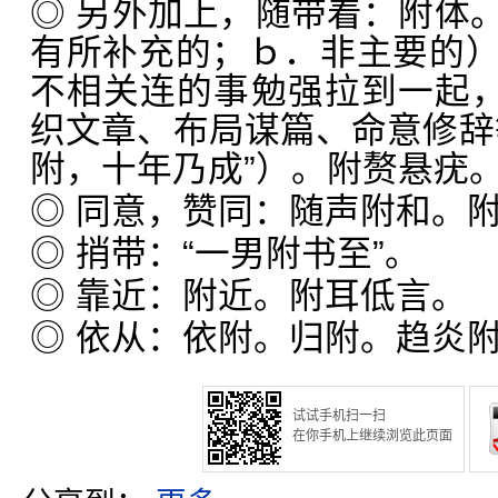
◎ 另外加上，随带着：附体
有所补充的；ｂ．非主要的
不相关连的事勉强拉到一起，
织文章、布局谋篇、命意修辞
附，十年乃成”）。附赘悬疣
◎ 同意，赞同：随声附和。
◎ 捎带：“一男附书至”。
◎ 靠近：附近。附耳低言。
◎ 依从：依附。归附。趋炎
试试手机扫一扫
在你手机上继续浏览此页面