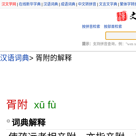
汉文学网
|
在线新华字典
|
汉语词典
|
成语词典
|
中文转拼音
|
文言文字典
|
繁体字转
按拼音检索
按部首检索
提示：
支持拼音查询，例：“wen xu
汉语词典
>
胥附的解释
胥附
xū fù
词典解释