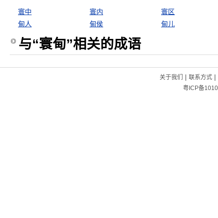
寰中
寰内
寰区
甸人
甸侯
甸儿
与“寰甸”相关的成语
|
|
关于我们
联系方式
粤ICP备1010