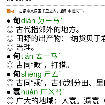
寰内：
古谓帝京周围千里之内。后引申指天下。
●
甸
diàn ㄉㄧㄢˋ
◎ 古代指郊外的地方。
◎ 田野的出产物：“纳货贝于
◎ 治理。
●
甸
tián ㄊㄧㄢˊ
◎ 古同“畋”，打猎。
●
甸
shèng ㄕㄥˋ
◎ 古同“乘”，古代划分田、
●
寰
huán ㄏㄨㄢˊ
◎ 广大的地域：人寰。瀛寰