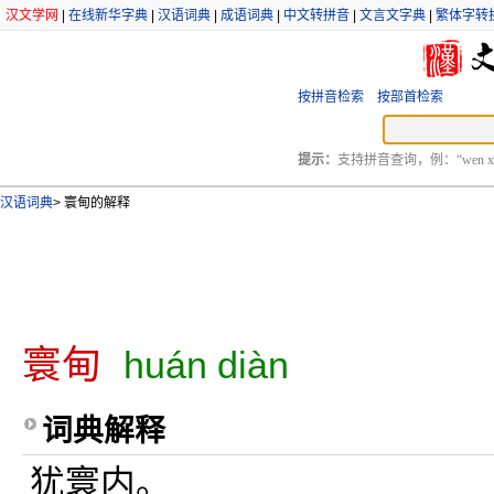
汉文学网
|
在线新华字典
|
汉语词典
|
成语词典
|
中文转拼音
|
文言文字典
|
繁体字转
按拼音检索
按部首检索
提示：
支持拼音查询，例：“wen xu
汉语词典
>
寰甸的解释
寰甸
huán diàn
词典解释
犹寰内。