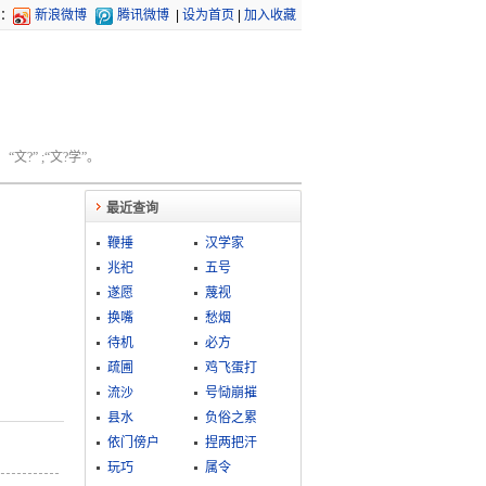
：
新浪微博
腾讯微博
|
设为首页
|
加入收藏
文?” ;“文?学”。
最近查询
鞭捶
汉学家
兆祀
五号
遂愿
蔑视
换嘴
愁烟
待机
必方
疏圃
鸡飞蛋打
流沙
号恸崩摧
县水
负俗之累
依门傍户
捏两把汗
玩巧
属令