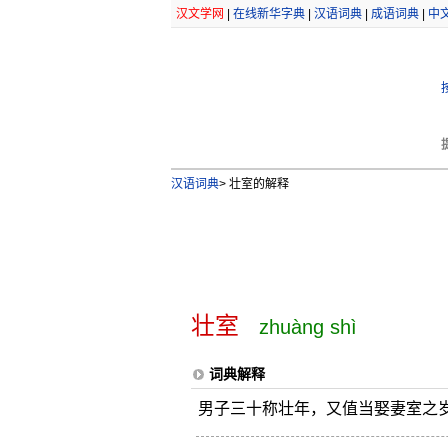
汉文学网
|
在线新华字典
|
汉语词典
|
成语词典
|
中
汉语词典
>
壮室的解释
壮室
zhuàng shì
词典解释
男子三十称壮年，又值当娶妻室之岁