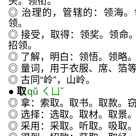
头。领衔。
◎ 治理的，管辖的：领海
领。
◎ 接受，取得：领奖。领命
招领。
◎ 了解，明白：领悟。领略
◎ 量词，用于衣服、席、箔
◎ 古同“岭”，山岭。
●
取
qǔ ㄑㄩˇ
◎ 拿：索取。取书。取款。
◎ 选择：选取。取材。取景
◎ 采用：采取。听取。吸取