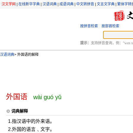
汉文学网
|
在线新华字典
|
汉语词典
|
成语词典
|
中文转拼音
|
文言文字典
|
繁体字转
按拼音检索
按部首检索
提示：
支持拼音查询，例：“wen xu
汉语词典
>
外国语的解释
外国语
wài guó yǔ
词典解释
1.指汉语中的外来语。
2.外国的语言﹑文字。