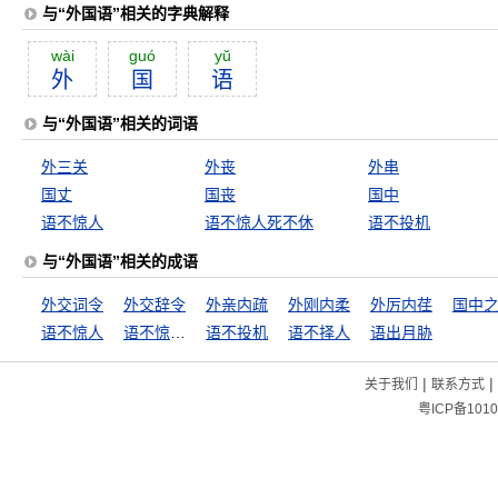
与“外国语”相关的字典解释
wài
guó
yŭ
外
国
语
与“外国语”相关的词语
外三关
外丧
外串
国丈
国丧
国中
语不惊人
语不惊人死不休
语不投机
与“外国语”相关的成语
外交词令
外交辞令
外亲内疏
外刚内柔
外厉内荏
国中
语不惊人
语不惊人死不休
语不投机
语不择人
语出月胁
|
|
关于我们
联系方式
粤ICP备1010