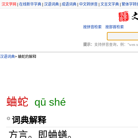
汉文学网
|
在线新华字典
|
汉语词典
|
成语词典
|
中文转拼音
|
文言文字典
|
繁体字转
按拼音检索
按部首检索
提示：
支持拼音查询，例：“wen xu
汉语词典
>
蛐蛇的解释
蛐蛇
qū shé
词典解释
方言。即蛐蟮。