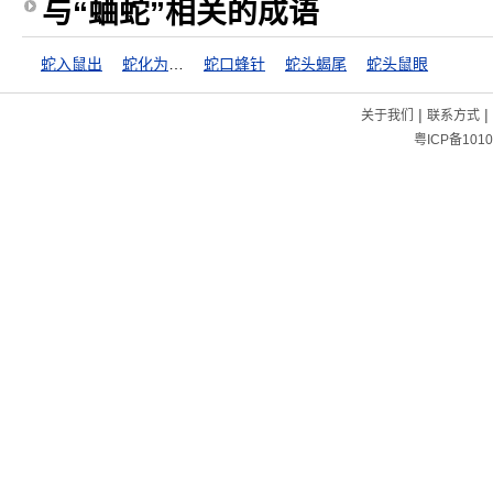
与“蛐蛇”相关的成语
蛇入鼠出
蛇化为龙，不变其文
蛇口蜂针
蛇头蝎尾
蛇头鼠眼
|
|
关于我们
联系方式
粤ICP备1010