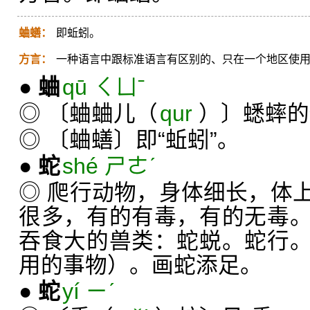
蛐蟮：
即蚯蚓。
方言：
一种语言中跟标准语言有区别的、只在一个地区使
●
蛐
qū ㄑㄩˉ
◎ 〔蛐蛐儿（
qur
）〕蟋蟀的
◎ 〔蛐蟮〕即“蚯蚓”。
●
蛇
shé ㄕㄜˊ
◎ 爬行动物，身体细长，体
很多，有的有毒，有的无毒
吞食大的兽类：蛇蜕。蛇行
用的事物）。画蛇添足。
●
蛇
yí ㄧˊ