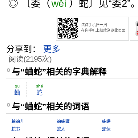
◎ 〔委（
wěi
）蛇〕见“委2”
试试手机扫一扫
在你手机上继续浏览此页面
分享到：
更多
阅读(2195次)
与“蛐蛇”相关的字典解释
qū
shé
蛐
蛇
与“蛐蛇”相关的词语
蛐蛐儿
蛐蛐罐
蛐蟮
蛇书
蛇人
蛇伏