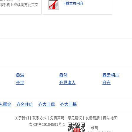
下载本页内容
你手机上继续浏览此页面
盎溢
盎然
盎盂相击
齐世
齐世庸人
齐东
人攫金
齐名并价
齐大非偶
齐大非耦
|
|
|
|
|
关于我们
联系方式
免责声明
意见建议
友情链接
网站地图
粤ICP备10104591号-1
二维码