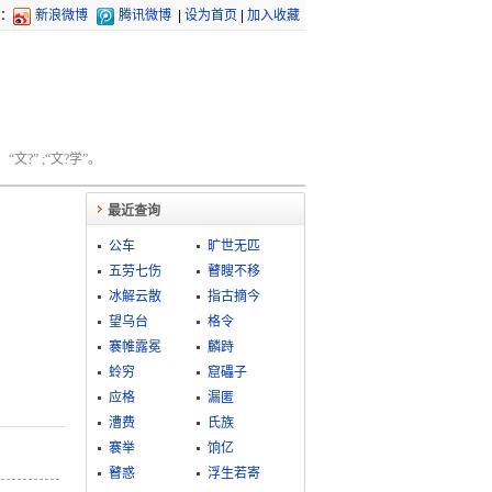
：
新浪微博
腾讯微博
|
设为首页
|
加入收藏
文?” ;“文?学”。
最近查询
公车
旷世无匹
五劳七伤
瞽瞍不移
冰解云散
指古摘今
望乌台
格令
褰帷露冕
麟跱
蛉穷
窟礧子
应格
漏匿
漕费
氏族
褰举
饷亿
瞽惑
浮生若寄