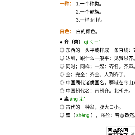
一种：
1.一个种类。
2.一个部族。
3.一样;同样。
白色：
白的颜色。
●
齐
（齊）
qí ㄑㄧˊ
◎ 东西的一头平或排成一条直线：
◎ 达到，跟什么一般平：见贤思齐
◎ 同时；同样；一起：齐名。齐声
◎ 全；完全：齐全。人到齐了。
◎ 中国周代诸侯国名，疆域在今山
◎ 中国朝代名：南朝齐。北朝齐。
●
盎
àng ㄤˋ
◎ 古代的一种盆，腹大口小。
◎ 盛（
shèng
），充盈：春意盎然
试