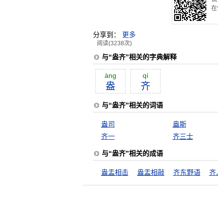
在
分享到：
更多
阅读(3238次)
与“盎齐”相关的字典解释
àng
qí
盎
齐
与“盎齐”相关的词语
盎司
盎斯
齐一
齐三士
与“盎齐”相关的成语
盎盂相击
盎盂相敲
齐东野语
齐