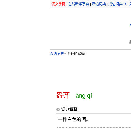
汉文学网
|
在线新华字典
|
汉语词典
|
成语词典
|
中
汉语词典
>
盎齐的解释
盎齐
àng qí
词典解释
一种白色的酒。