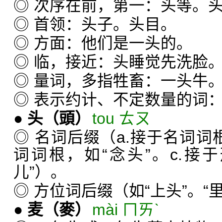
◎ 次序在前，第一：头等。
◎ 首领：头子。头目。
◎ 方面：他们是一头的。
◎ 临，接近：头睡觉先洗脸
◎ 量词，多指牲畜：一头牛
◎ 表示约计、不定数量的词
●
头
（頭）
tou ㄊㄡ
◎ 名词后缀（a.接于名词词根
词词根，如“念头”。c.接
儿”）。
◎ 方位词后缀（如“上头”。“里
●
麦
（麥）
mài ㄇㄞˋ