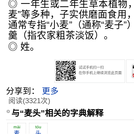
◎ 一年生或二年生草本植物，有
麦”等多种，子实供磨面食用
通常专指“小麦”（通称“麦子
羹（指农家粗茶淡饭）。
◎ 姓。
试试手机扫一扫
在你手机上继续浏览此页面
分享到：
更多
阅读(3321次)
与“麦头”相关的字典解释
mài
tóu
麦
头