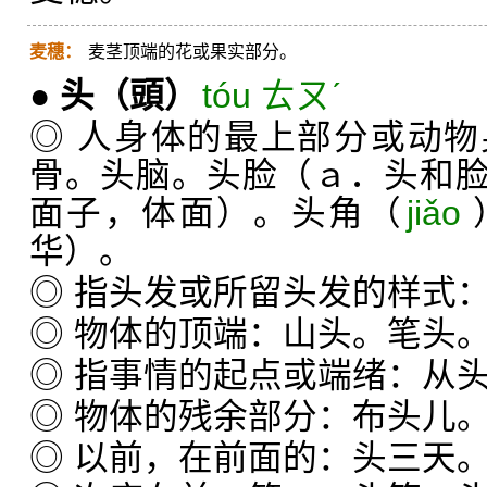
麦穗：
麦茎顶端的花或果实部分。
●
头
（頭）
tóu ㄊㄡˊ
◎ 人身体的最上部分或动
骨。头脑。头脸（ａ．头和
面子，体面）。头角（
jiǎo
华）。
◎ 指头发或所留头发的样式
◎ 物体的顶端：山头。笔头
◎ 指事情的起点或端绪：从
◎ 物体的残余部分：布头儿
◎ 以前，在前面的：头三天