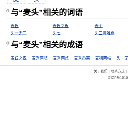
与“麦头”相关的词语
麦丘
麦丘之祝
麦个
头一无二
头七
头三脚难踢
与“麦头”相关的成语
麦丘之祝
麦秀两岐
麦秀两歧
麦秀黍离
麦穗两岐
头一
|
|
关于我们
联系方式
粤ICP备1010