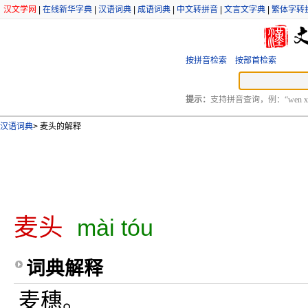
汉文学网
|
在线新华字典
|
汉语词典
|
成语词典
|
中文转拼音
|
文言文字典
|
繁体字转
按拼音检索
按部首检索
提示：
支持拼音查询，例：“wen xu
汉语词典
>
麦头的解释
麦头
mài tóu
词典解释
麦穗。