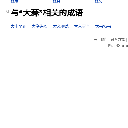
蒜发
蒜台
蒜头
与“大蒜”相关的成语
大中至正
大举进攻
大义凛然
大义灭亲
大书特书
|
|
关于我们
联系方式
粤ICP备1010