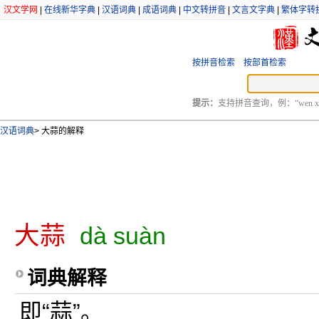
汉文学网
|
在线新华字典
|
汉语词典
|
成语词典
|
中文转拼音
|
文言文字典
|
繁体字转
按拼音检索
按部首检索
提示：
支持拼音查询，例：“wen xu
汉语词典
>
大蒜的解释
大蒜
dà suàn
词典解释
即“蒜”。