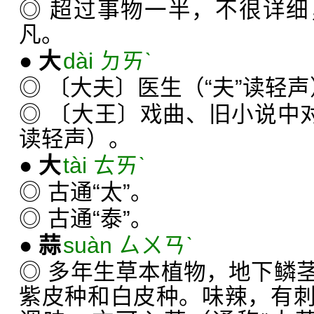
◎ 超过事物一半，不很详
凡。
●
大
dài ㄉㄞˋ
◎ 〔大夫〕医生（“夫”读轻
◎ 〔大王〕戏曲、旧小说中对
读轻声）。
●
大
tài ㄊㄞˋ
◎ 古通“太”。
◎ 古通“泰”。
●
蒜
suàn ㄙㄨㄢˋ
◎ 多年生草本植物，地下鳞
紫皮种和白皮种。味辣，有