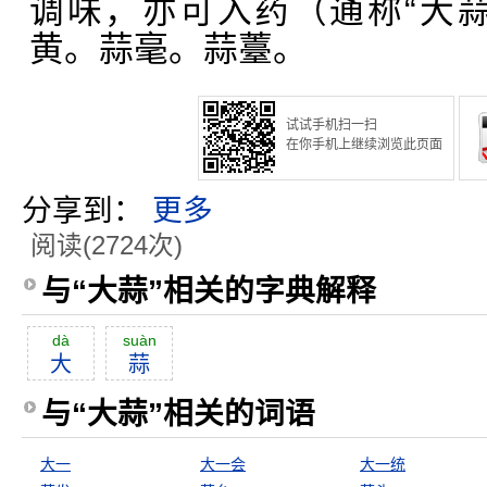
调味，亦可入药（通称“大
黄。蒜毫。蒜薹。
试试手机扫一扫
在你手机上继续浏览此页面
分享到：
更多
阅读(2724次)
与“大蒜”相关的字典解释
dà
suàn
大
蒜
与“大蒜”相关的词语
大一
大一会
大一统